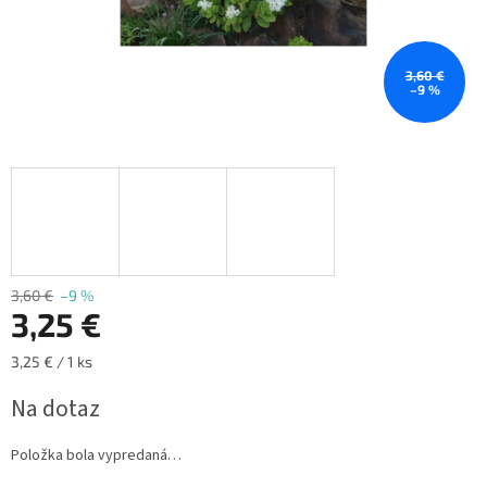
3,60 €
–9 %
3,60 €
–9 %
3,25 €
Jednotková
3,25 € / 1 ks
cena:
Na dotaz
Položka bola vypredaná…