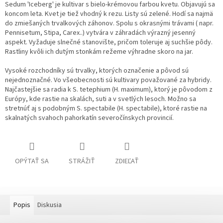
Sedum 'Iceberg' je kultivar s bielo-krémovou farbou kvetu. Objavujú sa
koncom leta. Kvet je tiež vhodný k rezu. Listy sú zelené. Hodí sa najmä
do zmiešaných trvalkových záhonov. Spolu s okrasnými trávami ( napr.
Pennisetum, Stipa, Carex..) vytvára v záhradách výrazný jesenný
aspekt. Vyžaduje slnečné stanovište, pričom toleruje aj suchšie pôdy.
Rastliny kvôli ich dutým stonkám režeme výhradne skoro na jar.
Vysoké rozchodníky sú trvalky, ktorých označenie a pôvod sú
nejednoznačné. Vo všeobecnosti sú kultivary považované za hybridy.
Najčastejšie sa radia k S. tetephium (H. maximum), ktorý je pôvodom z
Európy, kde rastie na skalách, suti a v svetlých lesoch. Možno sa
stretnúť aj s podobným S. spectabile (H. spectabile), ktoré rastie na
skalnatých svahoch pahorkatín severočínskych provincií.
OPÝTAŤ SA
STRÁŽIŤ
ZDIEĽAŤ
Popis
Diskusia