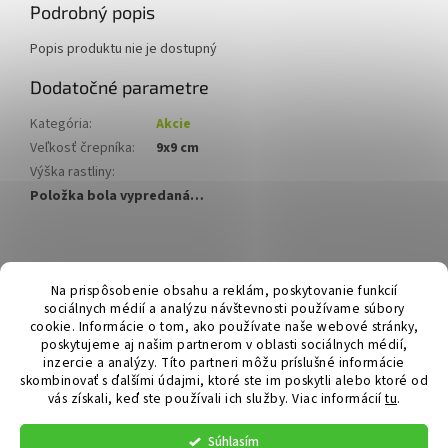
Podrobný popis
Popis produktu nie je dostupný
Dodatočné parametre
Kategória
:
Akcie
Veľkosť črepníka
:
9x9 cm
Výška rastliny
:
Položka bola vypredaná…
Z
á
Hurmikaki.com
Na prispôsobenie obsahu a reklám, poskytovanie funkcií
p
sociálnych médií a analýzu návštevnosti používame súbory
ä
cookie. Informácie o tom, ako používate naše webové stránky,
t
poskytujeme aj našim partnerom v oblasti sociálnych médií,
i
inzercie a analýzy. Títo partneri môžu príslušné informácie
skombinovať s ďalšími údajmi, ktoré ste im poskytli alebo ktoré od
e
vás získali, keď ste používali ich služby.
Viac informácií
tu
.
Vytvoril Shoptet
Súhlasím