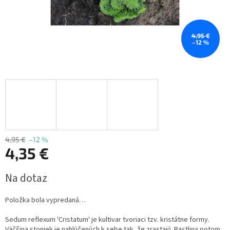
4,95 €
–12 %
4,95 €
–12 %
4,35 €
Jednotková
Na dotaz
cena:
Položka bola vypredaná…
Sedum reflexum 'Cristatum' je kultivar tvoriaci tzv. kristátne formy.
Väčšina stoniek je nahlúčených k sebe tak, že zrastajú. Rastlina potom