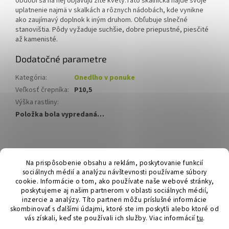
období sa na nej objavujú žlté kvety.
Táto skalnička nájde svoje
uplatnenie najmä v skalkách a rôznych nádobách, kde vynikne
ako zaujímavý doplnok k iným druhom. Obľubuje slnečné
stanovištia. Pôdy vyžaduje suchšie, dobre priepustné, piesčité
až kamenisté.
Dodatočné parametre
Kategória
:
Onedlho v ponuke
Veľkosť črepníka
:
P10,5
Výška rastliny
:
Položka bola vypredaná…
Z
á
Hurmikaki.com
Na prispôsobenie obsahu a reklám, poskytovanie funkcií
p
sociálnych médií a analýzu návštevnosti používame súbory
ä
cookie. Informácie o tom, ako používate naše webové stránky,
t
poskytujeme aj našim partnerom v oblasti sociálnych médií,
i
inzercie a analýzy. Títo partneri môžu príslušné informácie
skombinovať s ďalšími údajmi, ktoré ste im poskytli alebo ktoré od
e
vás získali, keď ste používali ich služby.
Viac informácií
tu
.
Vytvoril Shoptet