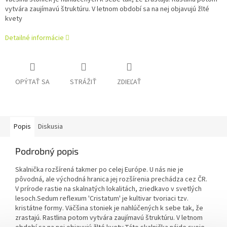
vytvára zaujímavú štruktúru. V letnom období sa na nej objavujú žlté
kvety
Detailné informácie
OPÝTAŤ SA
STRÁŽIŤ
ZDIEĽAŤ
Popis
Diskusia
Podrobný popis
Skalnička rozšírená takmer po celej Európe. U nás nie je
pôvodná, ale východná hranica jej rozšírenia prechádza cez ČR.
V prírode rastie na skalnatých lokalitách, zriedkavo v svetlých
lesoch.
Sedum reflexum 'Cristatum' je kultivar tvoriaci tzv.
kristátne formy. Väčšina stoniek je nahlúčených k sebe tak, že
zrastajú. Rastlina potom vytvára zaujímavú štruktúru. V letnom