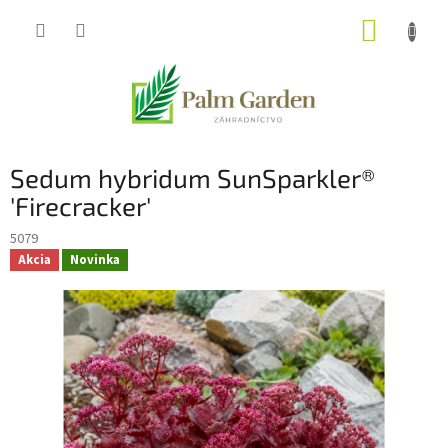
Prejsť
NÁKUP
na
obsah
KOŠÍK
Sedum hybridum SunSparkler®
'Firecracker'
5079
Akcia
Novinka