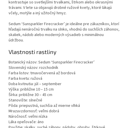
kontrastuje so svetlejšími trvalkami, štrkom alebo okrasnými
trávami. V lete sa objavujú drobné ružové kvety, ktoré lákajú
včely, motýle a iný užitočný hmyz.
Sedum ‘Sunsparkler Firecracker’ je ideálne pre zákazníkov, ktorí
hľadajú nenáročnú trvalku na slnko, vhodnú do suchších záhonov,
skaliek, nádob alebo moderných výsadieb s minimálnou
údržbou.
Vlastnosti rastliny
Botanický názov: Sedum ‘Sunsparkler Firecracker’
Slovenský názov: rozchodník
Farba listov: tmavočervená až bordová
Farba kvetu: ružová
Doba kvitnutia: júl – september
Výška: približne 10 – 15 cm
Šírka: približne 30 – 45 cm
Stanovište: slnečné
Pôda: priepustná, suchšia až mierne vlhká
Mrazuvzdornosť: veľmi dobrá
Náročnosť: veľmi nízka
Láka opeľovače: áno
Použitie: skalky, suché záhony, nádoby, obruby, štrkové