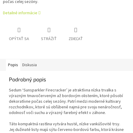
počas celej sezóny.
Detailné informácie
OPÝTAŤ SA
STRÁŽIŤ
ZDIEĽAŤ
Popis
Diskusia
Podrobný popis
Sedum ‘Sunsparkler Firecracker’ je atraktívna nízka trvalka s
výrazným tmavočerveným až bordovým olistením, ktoré pôsobí
dekoratívne počas celej sezóny. Patrí medzi moderné kultivary
rozchodníkov, ktoré sú obľúbené najmä pre svoju nenáročnosť,
odolnosť voči suchu a výrazný farebný efekt v záhone.
Táto kompaktná rastlina vytvára husté, nízke vankúšovité trsy.
Jej dužinaté listy majú sýtu červeno-bordovú farbu, ktorá krásne