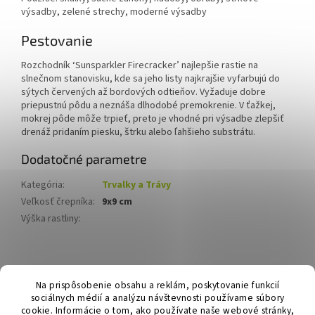
výsadby, zelené strechy, moderné výsadby
Pestovanie
Rozchodník ‘Sunsparkler Firecracker’ najlepšie rastie na
slnečnom stanovisku, kde sa jeho listy najkrajšie vyfarbujú do
sýtych červených až bordových odtieňov. Vyžaduje dobre
priepustnú pôdu a neznáša dlhodobé premokrenie. V ťažkej,
mokrej pôde môže trpieť, preto je vhodné pri výsadbe zlepšiť
drenáž pridaním piesku, štrku alebo ľahšieho substrátu.
Dodatočné parametre
Kategória
:
Trvalky a Trávy
Veľkosť črepníka
:
9x9 cm
Výška rastliny
:
Z
á
Hurmikaki.com
Na prispôsobenie obsahu a reklám, poskytovanie funkcií
p
sociálnych médií a analýzu návštevnosti používame súbory
ä
cookie. Informácie o tom, ako používate naše webové stránky,