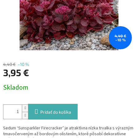
4,40 €
–10 %
4,40 €
–10 %
3,95 €
Jednotková
Skladom
cena:
Pridať do košíka
Sedum ‘Sunsparkler Firecracker’ je atraktívna nízka trvalka s výrazným
tmavočerveným až bordovým olistením, ktoré pôsobí dekoratívne