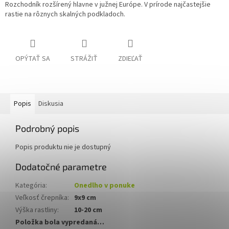
Rozchodník rozšírený hlavne v južnej Európe. V prírode najčastejšie
rastie na rôznych skalných podkladoch.
OPÝTAŤ SA
STRÁŽIŤ
ZDIEĽAŤ
Popis
Diskusia
Podrobný popis
Popis produktu nie je dostupný
Dodatočné parametre
Kategória
:
Onedlho v ponuke
Veľkosť črepníka
:
9x9 cm
Výška rastliny
:
10-20 cm
Položka bola vypredaná…