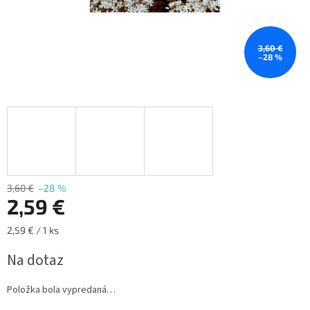
3,60 €
–28 %
3,60 €
–28 %
2,59 €
Jednotková
2,59 € / 1 ks
cena:
Na dotaz
Položka bola vypredaná…