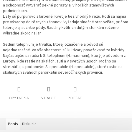
a schopnosť vytvárať pekné porasty aj v horších stanovištných
podmienkach.
Listy sú purpurovo sfarbené. Kvet je tiež vhodný k rezu. Hodí sa najmä
pre výsadby do rôznych záhonov. Vyžaduje slnečné stanovište, pričom
toleruje aj suchšie pôdy. Rastliny kvôli ich dutým stonkám režeme
výhradne skoro na jar.
Sedum telephium je trvalka, ktorej označenie a pôvod sú
nejednoznačné. Vo všeobecnosti sú kultivary považované za hybridy.
Najčastejšie sa radia k S. tetephium (H. maximum), ktorý je pôvodom z
Európy, kde rastie na skalách, suti a v svetlých lesoch. Možno sa
stretnúť aj s podobným S. spectabile (H. spectabile), ktoré rastie na
skalnatých svahoch pahorkatín severočínskych provincií.
OPÝTAŤ SA
STRÁŽIŤ
ZDIEĽAŤ
Popis
Diskusia