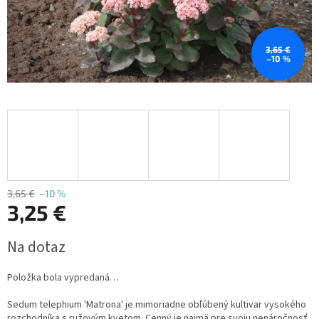
3,65 €
–10 %
3,65 €
–10 %
3,25 €
Jednotková
Na dotaz
cena:
Položka bola vypredaná…
Sedum telephium 'Matrona' je mimoriadne obľúbený kultivar vysokého
rozchodníka s ružovým kvetom. Cenný je najmä pre svoju nenáročnosť