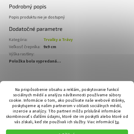
Podrobný popis
Popis produktu nie je dostupný
Dodatočné parametre
Kategória
:
Trvalky a Trávy
Veľkosť črepníka
:
9x9 cm
Výška rastliny
:
Položka bola vypredaná…
Z
á
Hurmikaki.com
Na prispôsobenie obsahu a reklám, poskytovanie funkcií
p
sociálnych médií a analýzu návštevnosti používame súbory
ä
cookie. Informácie o tom, ako používate naše webové stránky,
t
poskytujeme aj našim partnerom v oblasti sociálnych médií,
i
inzercie a analýzy. Títo partneri môžu príslušné informácie
skombinovať s ďalšími údajmi, ktoré ste im poskytli alebo ktoré od
e
vás získali, keď ste používali ich služby.
Viac informácií
tu
.
Vytvoril Shoptet