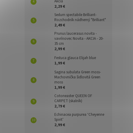
Akcia
2,29 €
Sedum spectabile Brilliant-
Rozchodník nádherný "Brilliant"
2,49 €
Prunus laucerasus novita -
vavrínovec Novita - AKCIA - 20-
35 cm
2,99 €
Festuca glauca Elijah blue
1,99 €
Sagina subulata Green moss-
Machovnička šidlovitá Green
moss
1,99 €
Cotoneaster QUEEN OF
CARPET (skalník)
2,79 €
Echinacea purpurea ‘Cheyenne
Spirit’
2,99 €