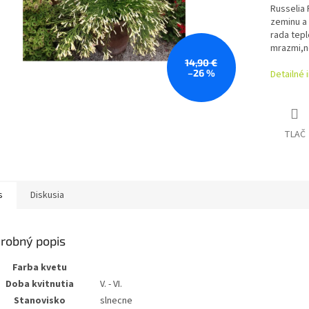
Russelia
zeminu a
rada tepl
mrazmi,ne
14,90 €
–26 %
Detailné 
TLAČ
s
Diskusia
robný popis
Farba kvetu
Doba kvitnutia
V. - VI.
Stanovisko
slnecne