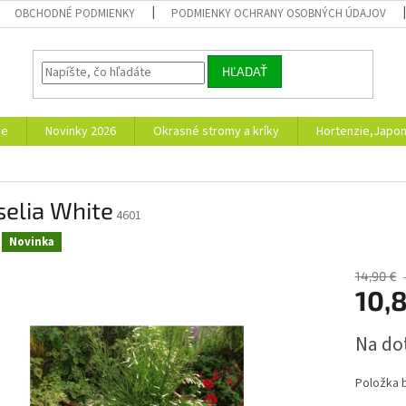
OBCHODNÉ PODMIENKY
PODMIENKY OCHRANY OSOBNÝCH ÚDAJOV
HĽADAŤ
ie
Novinky 2026
Okrasné stromy a kríky
Hortenzie,Japon
elia White
4601
Novinka
14,90 €
10,
Jednotk
Na do
cena:
Položka 