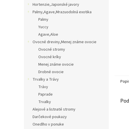
Hortenzie,Japonské javory
Palmy,Agave,Mrazuodolná exotika
Palmy
Yuccy
Agave,Aloe
Ovocné dreviny,Menej známe ovocie
Ovocné stromy
Ovocné kríky
Menej známe ovocie
Drobné ovocie
Trvalky a Trávy
Popi
Trávy
Paprade
Pod
Trvalky
Alejové a listnaté stromy
Darčekové poukazy
Onedlho v ponuke