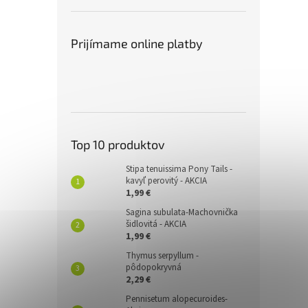
Prijímame online platby
Top 10 produktov
Stipa tenuissima Pony Tails -
kavyľ perovitý - AKCIA
1,99 €
Sagina subulata-Machovnička
šidlovitá - AKCIA
1,99 €
Thymus serpyllum -
pôdopokryvná
2,29 €
Pennisetum alopecuroides-