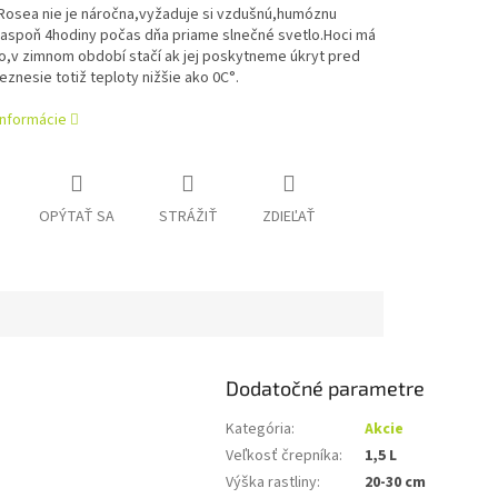
 Rosea nie je náročna,vyžaduje si vzdušnú,humóznu
 aspoň 4hodiny počas dňa priame slnečné svetlo.Hoci má
o,v zimnom období stačí ak jej poskytneme úkryt pred
znesie totiž teploty nižšie ako 0C°.
informácie
OPÝTAŤ SA
STRÁŽIŤ
ZDIEĽAŤ
Dodatočné parametre
Kategória
:
Akcie
Veľkosť črepníka
:
1,5 L
Výška rastliny
:
20-30 cm