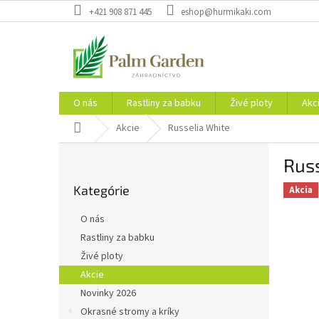
Prejsť
+421 908 871 445
eshop@hurmikaki.com
na
obsah
O nás
Rastliny za babku
Živé ploty
Akc
Domov
Akcie
Russelia White
B
Russ
o
Preskočiť
č
Kategórie
kategórie
Akcia
n
ý
O nás
p
Rastliny za babku
a
Živé ploty
n
e
Akcie
l
Novinky 2026
Okrasné stromy a kríky