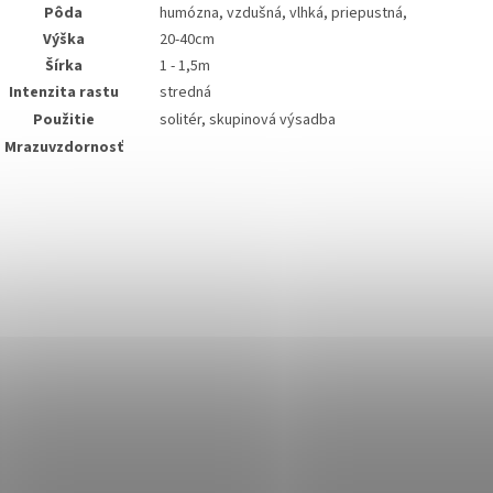
Pôda
humózna, vzdušná, vlhká, priepustná,
Výška
20-40cm
Šírka
1 - 1,5m
Intenzita rastu
stredná
Použitie
solitér, skupinová výsadba
Mrazuvzdornosť