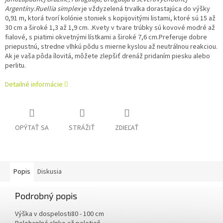
Argentíny.Ruellia simplex
je vždyzelená trvalka dorastajúca do výšky
0,91 m, ktorá tvorí kolónie stoniek s kopijovitými listami, ktoré sú 15 až
30 cm a široké 1,3 až 1,9 cm. .Kvety v tvare trúbky sú kovové modré až
fialové, s piatimi okvetnými lístkami a široké 7,6 cm.Preferuje dobre
priepustnú, stredne vlhkú pôdu s mierne kyslou až neutrálnou reakciou.
Ak je vaša pôda ílovitá, môžete zlepšiť drenáž pridaním piesku alebo
perlitu.
Detailné informácie
OPÝTAŤ SA
STRÁŽIŤ
ZDIEĽAŤ
Popis
Diskusia
Podrobný popis
Výška v dospelosti
80 - 100 cm