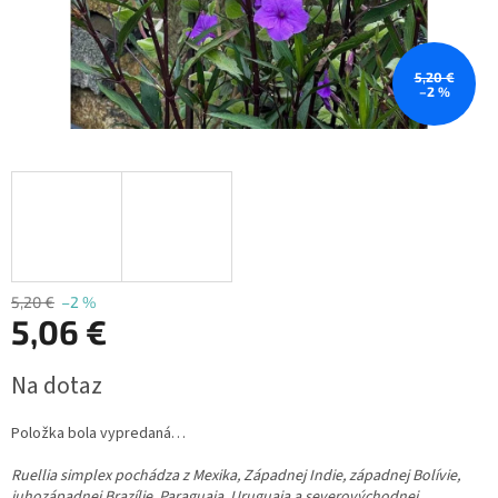
5,20 €
–2 %
5,20 €
–2 %
5,06 €
Jednotková
Na dotaz
cena:
Položka bola vypredaná…
Ruellia simplex pochádza z Mexika, Západnej Indie, západnej Bolívie,
juhozápadnej Brazílie, Paraguaja, Uruguaja a severovýchodnej