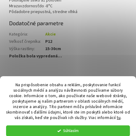
Poloha
plné slnko až polotieň
Mrazuvzdornosť
do -8°C
Pôda
dobre priepustná, stredne vlhká
Dodatočné parametre
Kategória
:
Akcie
Veľkosť črepníka
:
P12
Výška rastliny
:
15-30cm
Položka bola vypredaná…
Z
á
Hurmikaki.com
Na prispôsobenie obsahu a reklám, poskytovanie funkcií
p
sociálnych médií a analýzu návštevnosti používame súbory
ä
cookie. Informácie o tom, ako používate naše webové stránky,
t
poskytujeme aj našim partnerom v oblasti sociálnych médií,
i
inzercie a analýzy. Títo partneri môžu príslušné informácie
skombinovať s ďalšími údajmi, ktoré ste im poskytli alebo ktoré od
e
vás získali, keď ste používali ich služby.
Viac informácií
tu
.
Vytvoril Shoptet
Súhlasím