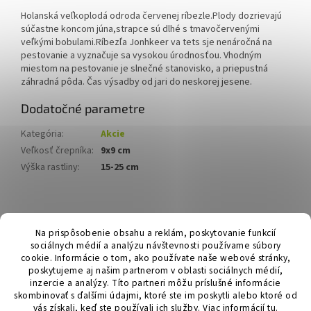
Holanská veľkoplodá odroda červenej ríbezle.Plody dozrievajú
súčastne koncom júna,strapce sú dlhé s tmavočervenými
veľkými bobulami.Ríbezľa Jonhkeer va tets sje nenáročná na
pestovanie a vyznačuje sa vysokou úrodnosťou. Vhodným
miestom na pestovanie je slnečné stanovisko, a priepustná
záhradná pôda. Čas výsadby od jari do neskorej jesene.
Dodatočné parametre
Kategória
:
Akcie
Veľkosť črepníka
:
9x9 cm
Výška rastliny
:
15-25 cm
Z
á
Hurmikaki.com
Na prispôsobenie obsahu a reklám, poskytovanie funkcií
p
sociálnych médií a analýzu návštevnosti používame súbory
ä
cookie. Informácie o tom, ako používate naše webové stránky,
t
poskytujeme aj našim partnerom v oblasti sociálnych médií,
i
inzercie a analýzy. Títo partneri môžu príslušné informácie
skombinovať s ďalšími údajmi, ktoré ste im poskytli alebo ktoré od
e
vás získali, keď ste používali ich služby.
Viac informácií
tu
.