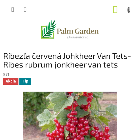
Prejsť
NÁKUP
na
obsah
KOŠÍK
Ríbezľa červená Johkheer Van Tets-
Ribes rubrum jonkheer van tets
971
Akcia
Tip