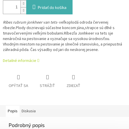
Pridať do košíka
Ribes rubrum jonkheer van tets-
veľkoplodá odroda červenej
ríbezle.Plody dozrievajú súčastne koncom júna,strapce sú dlhé s
tmavočervenými veľkými bobulami.Ríbezľa Jonhkeer va tets sje
nenáročná na pestovanie a vyznačuje sa vysokou úrodnosťou.
Vhodným miestom na pestovanie je slnečné stanovisko, a priepustná
záhradná pôda. Čas výsadby od jari do neskorej jesene.
Detailné informácie
OPÝTAŤ SA
STRÁŽIŤ
ZDIEĽAŤ
Popis
Diskusia
Podrobný popis