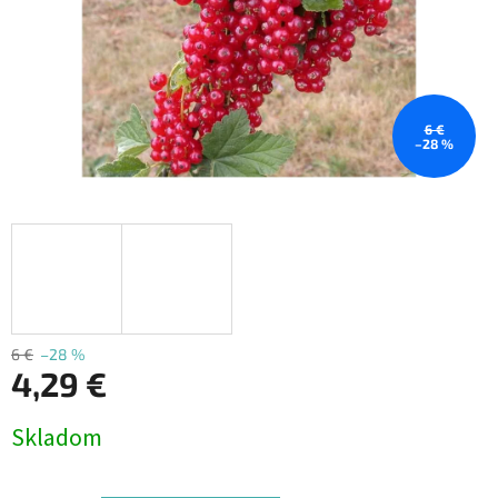
6 €
–28 %
6 €
–28 %
4,29 €
Jednotková
Skladom
cena: