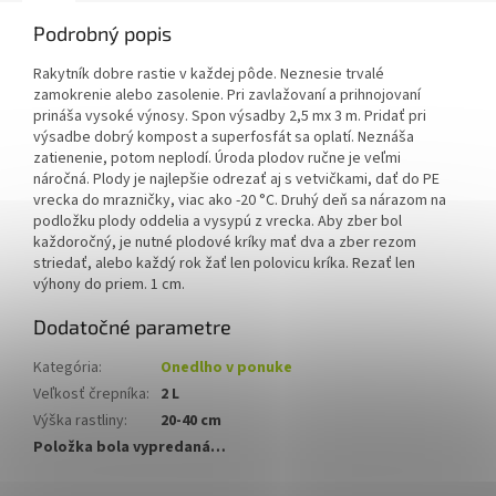
Podrobný popis
Rakytník dobre rastie v každej pôde.
Neznesie trvalé
zamokrenie alebo zasolenie.
Pri zavlažovaní a prihnojovaní
prináša vysoké výnosy.
Spon výsadby 2,5 mx 3 m. Pridať pri
výsadbe dobrý kompost a superfosfát sa oplatí.
Neznáša
zatienenie, potom neplodí.
Úroda plodov ručne je veľmi
náročná.
Plody je najlepšie odrezať aj s vetvičkami, dať do PE
vrecka do mrazničky, viac ako -20 °C.
Druhý deň sa nárazom na
podložku plody oddelia a vysypú z vrecka.
Aby zber bol
každoročný, je nutné plodové kríky mať dva a zber rezom
striedať, alebo každý rok žať len polovicu kríka.
Rezať len
výhony do priem.
1 cm.
Dodatočné parametre
Kategória
:
Onedlho v ponuke
Veľkosť črepníka
:
2 L
Výška rastliny
:
20-40 cm
Položka bola vypredaná…