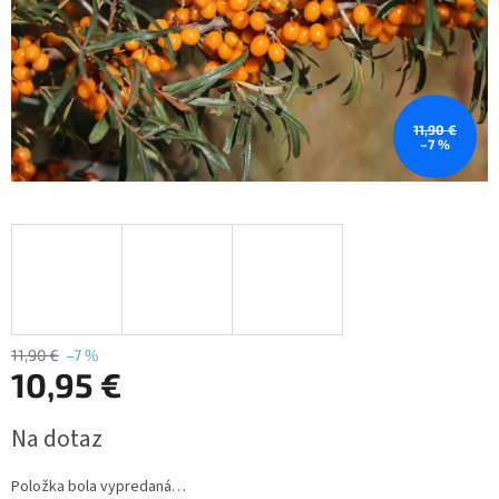
11,90 €
–7 %
11,90 €
–7 %
10,95 €
Jednotková
Na dotaz
cena:
Položka bola vypredaná…