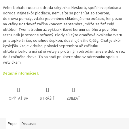
Veľmi bohato rodiaca odroda rakytníka .Neskorá, spoľahlivo plodiaca
odroda. najneskôr plodiace, nemusíte sa ponáhľať so zberom,
dozrieva pomaly, vďaka jesennému chladnejšiemu počasiu, len pozor
na vtáky! Dozrievať začína koncom septembra, môže sa žať celý
október. Tvorí strednú až vyššiu kríkovú korunu silného a pevného
rastu. Krík je stredne otŕnený. Plody sú sýto oranžové oválneho tvaru
pri stopke širšie, so silnou šupkou, dosahujú váhu 0,65g. Chuť je skôr
kyslejšia. Zreje v druhej polovici septembra až začiatku
októbra. Leikora má silné vetvy a proti iným odrodám znesie dobre rez
do 3 ročného dreva. To sa hodí pri zbere plodov odrezaním spolu s
vetvičkami.
Detailné informácie
OPÝTAŤ SA
STRÁŽIŤ
ZDIEĽAŤ
Popis
Diskusia