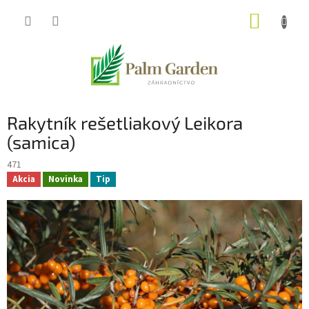
Prejsť
NÁKUP
na
obsah
KOŠÍK
Rakytník rešetliakový Leikora
(samica)
471
Akcia
Novinka
Tip