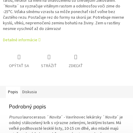
farbu, neskôr sa mení na tmavozelenú so svetlejším žilkovaním.
´Novita´ sa vyznačuje vitálnym rastom a odolnosťou voči zime do
-25°C. Vďaka silnému vzrastu sa môže ponechať rásť voľne bez
častého rezu. Postačuje rez do formy na skorú jar. Potrebuje mierne
kyslú, vlhkú, nepremočenú zeminu bohatú na živiny. Zem u rastliny
nesmie vyschnúť až do zámrazu!
Detailné informácie
OPÝTAŤ SA
STRÁŽIŤ
ZDIEĽAŤ
Popis
Diskusia
Podrobný popis
Prunus
laurocerasus ´
Novita
´ - Vavrínovec lekársky ´
Novita
´ je
odolný stálozelený krík s výrazne zelenými, lesklými listami. Má
veľké podlhovasté lesklé listy, 10-15 cm dlhé, ako mladé majú