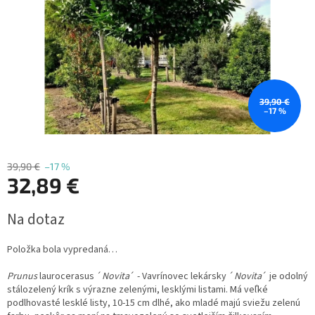
39,90 €
–17 %
39,90 €
–17 %
32,89 €
Jednotková
Na dotaz
cena:
Položka bola vypredaná…
Prunus
laurocerasus ´
Novita
´ - Vavrínovec lekársky ´
Novita
´ je odolný
stálozelený krík s výrazne zelenými, lesklými listami. Má veľké
podlhovasté lesklé listy, 10-15 cm dlhé, ako mladé majú sviežu zelenú