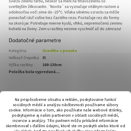
sviežu zelenú farbu, neskôr sa mení na tmavozelenú so
svetlejším žilkovaním.
´Novita´ sa vyznačuje vitálnym rastom a
odolnosťou voči zime do -25°C. Vďaka silnému vzrastu sa môže
ponechať rásť voľne bez častého rezu. Postačuje rez do formy
na skorú jar. Potrebuje mierne kyslú, vlhkú, nepremočenú zeminu
bohatú na živiny. Zem u rastliny nesmie vyschnúť až do zámrazu!
Dodatočné parametre
Kategória
:
Onedlho v ponuke
Veľkosť črepníka
:
3l
Výška rastliny
:
100-130cm
Položka bola vypredaná…
Z
á
Hurmikaki.com
Na prispôsobenie obsahu a reklám, poskytovanie funkcií
p
sociálnych médií a analýzu návštevnosti používame súbory
ä
cookie. Informácie o tom, ako používate naše webové stránky,
t
poskytujeme aj našim partnerom v oblasti sociálnych médií,
i
inzercie a analýzy. Títo partneri môžu príslušné informácie
skombinovať s ďalšími údajmi, ktoré ste im poskytli alebo ktoré od
e