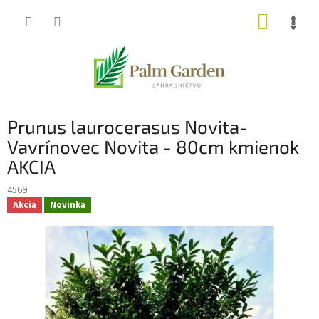
Prejsť
NÁKUP
na
obsah
KOŠÍK
Prunus laurocerasus Novita-
Vavrínovec Novita - 80cm kmienok
AKCIA
4569
Akcia
Novinka