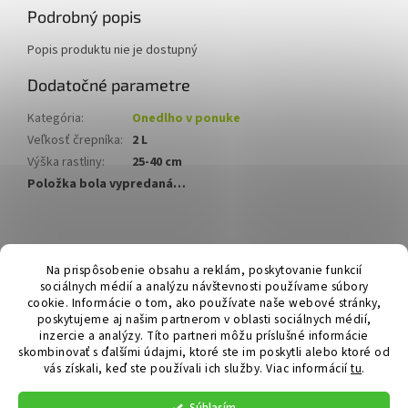
Podrobný popis
Popis produktu nie je dostupný
Dodatočné parametre
Kategória
:
Onedlho v ponuke
Veľkosť črepníka
:
2 L
Výška rastliny
:
25-40 cm
Položka bola vypredaná…
Z
á
Hurmikaki.com
Na prispôsobenie obsahu a reklám, poskytovanie funkcií
p
sociálnych médií a analýzu návštevnosti používame súbory
ä
cookie. Informácie o tom, ako používate naše webové stránky,
t
poskytujeme aj našim partnerom v oblasti sociálnych médií,
i
inzercie a analýzy. Títo partneri môžu príslušné informácie
skombinovať s ďalšími údajmi, ktoré ste im poskytli alebo ktoré od
e
vás získali, keď ste používali ich služby.
Viac informácií
tu
.
Vytvoril Shoptet
Súhlasím