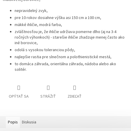
nepravidelný zvyk,
pre 10 rokov dosiahne výšku asi 150 cm a 100 cm,
mäkké ihličie, modrá farba,
zvláštnosťou je, že ihličie udržiava pomerne dlho (aj na 3-4
ročných výhonkoch) - starešie ihličie zhadzuje menej často ako
iné borovice,
odolá s vysokou toleranciou pôdy,
najlepšie rastia pre slnečnom a polothienistické mestá,
to domáca záhrada, orientálna záhrada, nádoba alebo ako
solitér.
OPÝTAŤ SA
STRÁŽIŤ
ZDIEĽAŤ
Popis
Diskusia