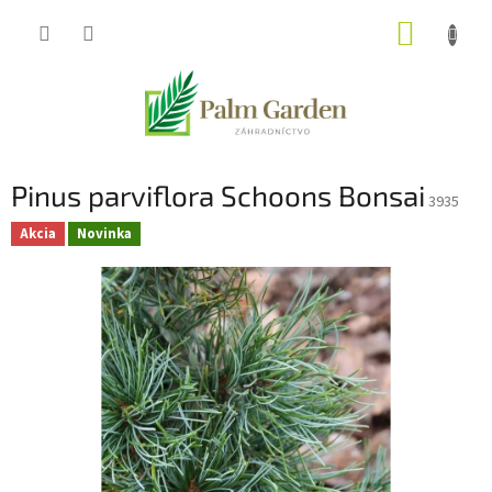
Prejsť
NÁKUP
na
obsah
KOŠÍK
Pinus parviflora Schoons Bonsai
3935
Akcia
Novinka