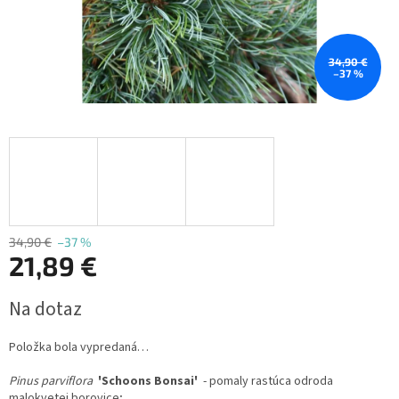
34,90 €
–37 %
34,90 €
–37 %
21,89 €
Jednotková
Na dotaz
cena:
Položka bola vypredaná…
Pinus parviflora
'Schoons Bonsai'
- pomaly rastúca odroda
malokvetej borovice;