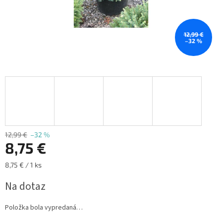
12,99 €
–32 %
12,99 €
–32 %
8,75 €
Jednotková
8,75 € / 1 ks
cena:
Na dotaz
Položka bola vypredaná…