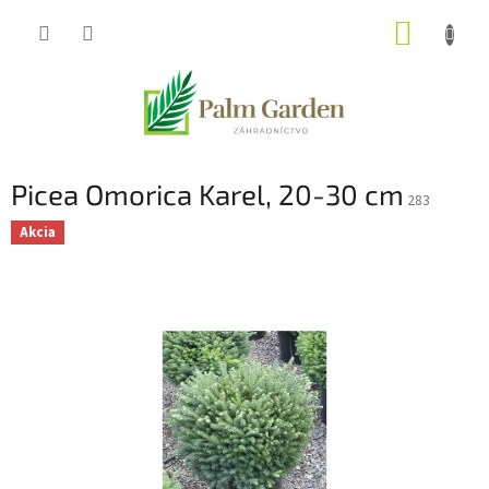
Prejsť
NÁKUP
na
obsah
KOŠÍK
Picea Omorica Karel, 20-30 cm
283
Akcia