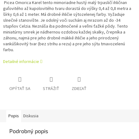
Picea Omorica Karel tento mimoriadne hustý malý trpasličí ihličnan
guľovitého až kupolovitého tvaru dorastá do výšky 0,4 až 0,8 metra a
šírky 0,6 až 1 meter. Má drobné ihličie sýtozelenej farby. Vyžaduje
slnečné stanovište. Je odolný voči suchám aj mrazom až do -34
stupňov Celzia.
Neznáša iba podmočené a veľmi ťažké pôdy. Tento
miniatúrny smrek je nádhernou ozdobou každej skalky, črepníka a
záhonu, najmä pre jeho drobné mäkké ihličie a jeho prirodzený
vankúšikovitý tvar (bez strihu a rezu) a pre jeho sýtu tmavozelenú
farbu.
Detailné informácie
OPÝTAŤ SA
STRÁŽIŤ
ZDIEĽAŤ
Popis
Diskusia
Podrobný popis