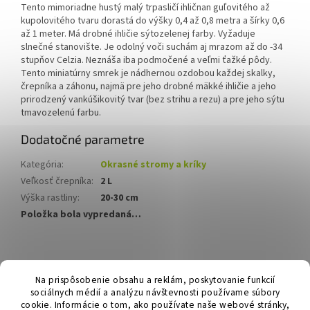
Tento mimoriadne hustý malý trpasličí ihličnan guľovitého až
kupolovitého tvaru dorastá do výšky 0,4 až 0,8 metra a šírky 0,6
až 1 meter. Má drobné ihličie sýtozelenej farby. Vyžaduje
slnečné stanovište. Je odolný voči suchám aj mrazom až do -34
stupňov Celzia.
Neznáša iba podmočené a veľmi ťažké pôdy.
Tento miniatúrny smrek je nádhernou ozdobou každej skalky,
črepníka a záhonu, najmä pre jeho drobné mäkké ihličie a jeho
prirodzený vankúšikovitý tvar (bez strihu a rezu) a pre jeho sýtu
tmavozelenú farbu.
Dodatočné parametre
Kategória
:
Okrasné stromy a kríky
Veľkosť črepníka
:
2 L
Výška rastliny
:
20-30 cm
Položka bola vypredaná…
Z
á
Hurmikaki.com
Na prispôsobenie obsahu a reklám, poskytovanie funkcií
p
sociálnych médií a analýzu návštevnosti používame súbory
ä
cookie. Informácie o tom, ako používate naše webové stránky,