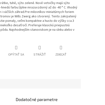
 krátke, tuhé, sýto zelené. Nové vetvičky majú sýto
-hnedú farbu.
Úplne mrazuvzdorný až do -40 ° C. Vhodný
 i väčších záhrad.
Pre milovníkov miniatúrnych foriem
tromov je Wills Zwerg ako stvorený. Tento zakrpatený
stie pomaly, veľmi kompaktne a husto do výšky cca.3
 niekoľko desaťročí.
Preferuje klasickú priepustnú
pôdu. Najvhodnejším stanoviskom je na slnku alebo v
OPÝTAŤ SA
STRÁŽIŤ
ZDIEĽAŤ
Dodatočné parametre