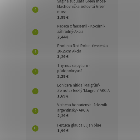
Sagina subulata Green moss-
Machovnička šidlovitá Green
moss
1,99 €
Nepeta x faassenii - Kocúrnik
záhradný-Akcia
2,44 €
Photinia Red Robin-červienka
10-25cm Akcia
3,29 €
Thymus serpyllum -
pôdopokryvná
2,29 €
Lonicera nitida 'Maigrün'-
Zemolez lesklý 'Maigrün' AKCIA
1,69 €
Verbena bonariensis -železník
argentínsky- AKCIA
2,29 €
Festuca glauca Elijah blue
1,99 €