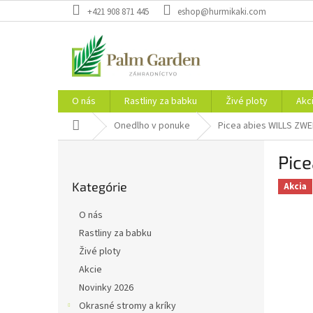
Prejsť
+421 908 871 445
eshop@hurmikaki.com
na
obsah
O nás
Rastliny za babku
Živé ploty
Akc
Domov
Onedlho v ponuke
Picea abies WILLS ZWE
B
Pic
o
Preskočiť
č
Kategórie
kategórie
Akcia
n
ý
O nás
p
Rastliny za babku
a
Živé ploty
n
e
Akcie
l
Novinky 2026
Okrasné stromy a kríky