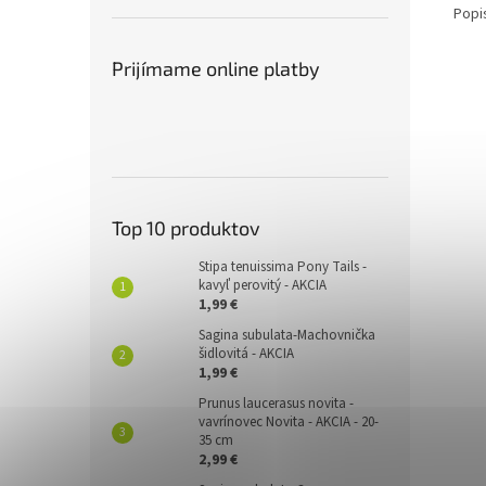
Popi
Prijímame online platby
Top 10 produktov
Stipa tenuissima Pony Tails -
kavyľ perovitý - AKCIA
1,99 €
Sagina subulata-Machovnička
šidlovitá - AKCIA
1,99 €
Prunus laucerasus novita -
vavrínovec Novita - AKCIA - 20-
35 cm
2,99 €