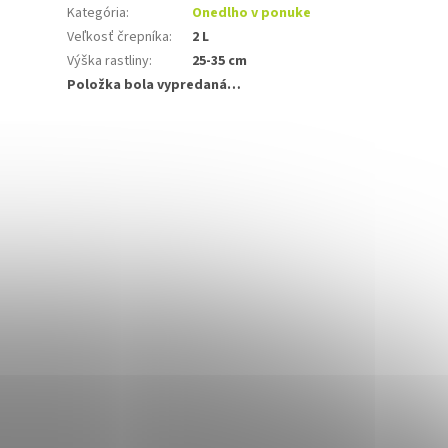
Kategória
:
Onedlho v ponuke
Veľkosť črepníka
:
2 L
Výška rastliny
:
25-35 cm
Položka bola vypredaná…