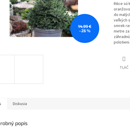
Ihlice sú
oranžovo
do malých
veľkých s
smrek ra
14,99 €
–26 %
metre za
záhradnú 
polotieni.
TLAČ
s
Diskusia
robný popis