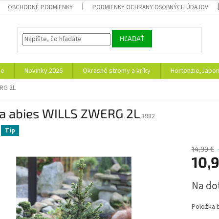
OBCHODNÉ PODMIENKY
PODMIENKY OCHRANY OSOBNÝCH ÚDAJOV
HĽADAŤ
ie
Novinky 2026
Okrasné stromy a kríky
Hortenzie,Japon
RG 2L
ea abies WILLS ZWERG 2L
3982
Tip
14,99 €
10,
Jednotk
Na do
cena:
Položka 