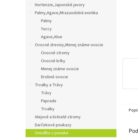
Hortenzie,Japonské javory
Palmy,Agave,Mrazuodolná exotika
Palmy
Yuccy
Agave,Aloe
Ovocné dreviny,Menej známe ovocie
Ovocné stromy
Ovocné kríky
Menej známe ovocie
Drobné ovocie
Trvalky a Trávy
Trávy
Paprade
Trvalky
Popi
Alejové a listnaté stromy
Darčekové poukazy
Pod
Onedlho v ponuke