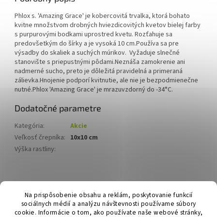
Phlox s. 'Amazing Grace' je kobercovitá trvalka, ktorá bohato
kvitne množstvom drobných hviezdicovitých kvetov bielej farby
s purpurovými bodkami uprostred kvetu. Rozťahuje sa
predovšetkým do šírky a je vysoká 10 cm.Používa sa pre
výsadby do skaliek a suchých múrikov. Vyžaduje slnečné
stanovište s priepustnými pôdami.Neznáša zamokrenie ani
nadmerné sucho, preto je dôležitá pravidelná a primeraná
zálievka.Hnojenie podporí kvitnutie, ale nie je bezpodmienečne
nutné.Phlox 'Amazing Grace' je mrazuvzdorný do -34°C.
Dodatočné parametre
Kategória
:
Akcie
Veľkosť črepníka
:
10x10 cm
Výška rastliny
:
Z
á
Hurmikaki.com
Na prispôsobenie obsahu a reklám, poskytovanie funkcií
p
sociálnych médií a analýzu návštevnosti používame súbory
ä
cookie. Informácie o tom, ako používate naše webové stránky,