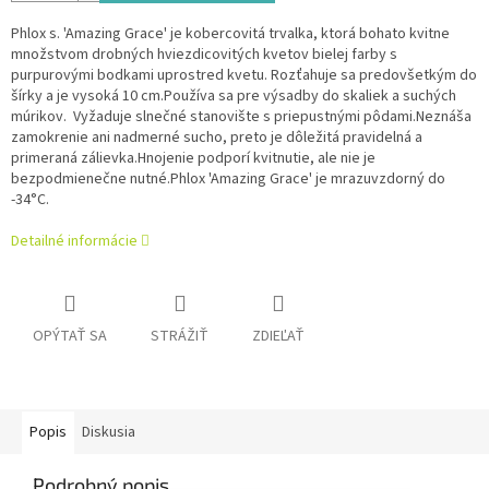
Phlox s. 'Amazing Grace' je kobercovitá trvalka, ktorá bohato kvitne
množstvom drobných hviezdicovitých kvetov bielej farby s
purpurovými bodkami uprostred kvetu. Rozťahuje sa predovšetkým do
šírky a je vysoká 10 cm.Používa sa pre výsadby do skaliek a suchých
múrikov. Vyžaduje slnečné stanovište s priepustnými pôdami.Neznáša
zamokrenie ani nadmerné sucho, preto je dôležitá pravidelná a
primeraná zálievka.Hnojenie podporí kvitnutie, ale nie je
bezpodmienečne nutné.Phlox 'Amazing Grace' je mrazuvzdorný do
-34°C.
Detailné informácie
OPÝTAŤ SA
STRÁŽIŤ
ZDIEĽAŤ
Popis
Diskusia
Podrobný popis