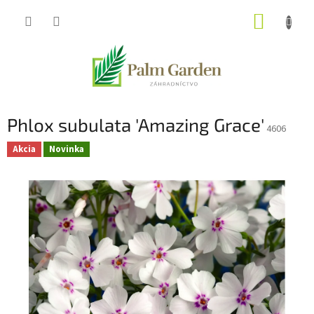
Prejsť
NÁKUP
na
obsah
KOŠÍK
Phlox subulata 'Amazing Grace'
4606
Akcia
Novinka