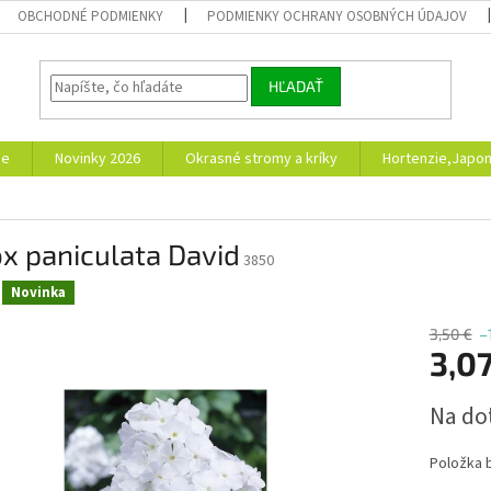
OBCHODNÉ PODMIENKY
PODMIENKY OCHRANY OSOBNÝCH ÚDAJOV
HĽADAŤ
ie
Novinky 2026
Okrasné stromy a kríky
Hortenzie,Japon
x paniculata David
3850
Novinka
3,50 €
–
3,07
Jednotk
Na do
cena:
Položka 