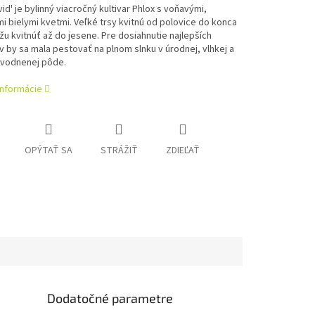
id' je bylinný viacročný kultivar Phlox s voňavými,
i bielymi kvetmi.
Veľké trsy kvitnú od polovice do konca
žu kvitnúť až do jesene.
Pre dosiahnutie najlepších
 by sa mala pestovať na plnom slnku v úrodnej, vlhkej a
vodnenej pôde.
informácie
OPÝTAŤ SA
STRÁŽIŤ
ZDIEĽAŤ
Dodatočné parametre