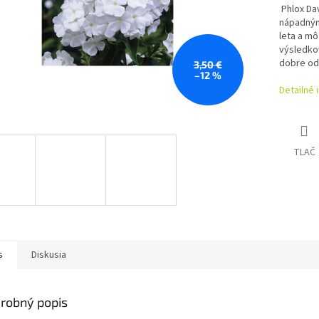
Phlox Dav
nápadným
leta a mô
výsledkov
dobre od
3,50 €
–12 %
Detailné 
TLAČ
s
Diskusia
robný popis