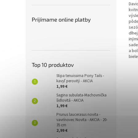
David
kvit
výsl
Prijímame online platby
pôde
sezó
dlhe
inými
sade
a bo
biel
Top 10 produktov
Stipa tenuissima Pony Tails -
kavyľ perovitý - AKCIA
1,99 €
Sagina subulata-Machovnička
šidlovitá - AKCIA
1,99 €
Prunus laucerasus novita -
vavrínovec Novita - AKCIA - 20-
35 cm
2,99 €