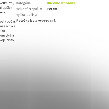
Veľké trsy
Kategória
:
Onedlho v ponuke
ajlepších
Veľkosť črepníka
:
9x9 cm
nenej
Výška rastliny
:
Položka bola vypredaná…
kvety počas
 masách a s
 ako
ensylvánii
voje čisto