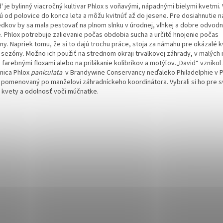
' je bylinný viacročný kultivar Phlox s voňavými, nápadnými bielymi kvetmi. 
nú od polovice do konca leta a môžu kvitnúť až do jesene.
Pre dosiahnutie n
edkov by sa mala pestovať na plnom slnku v úrodnej, vlhkej a dobre odvod
. Phlox potrebuje zalievanie počas obdobia sucha a určité hnojenie počas
ny. Napriek tomu, že si to dajú trochu práce, stoja za námahu pre okázalé 
j sezóny. Možno ich použiť na strednom okraji trvalkovej záhrady, v malých
 farebnými floxami alebo na prilákanie kolibríkov a motýľov.
„David“ vznikol
nica Phlox
paniculata
v Brandywine Conservancy neďaleko Philadelphie v P
l pomenovaný po manželovi záhradníckeho koordinátora. Vybrali si ho pre s
e kvety a odolnosť voči múčnatke.