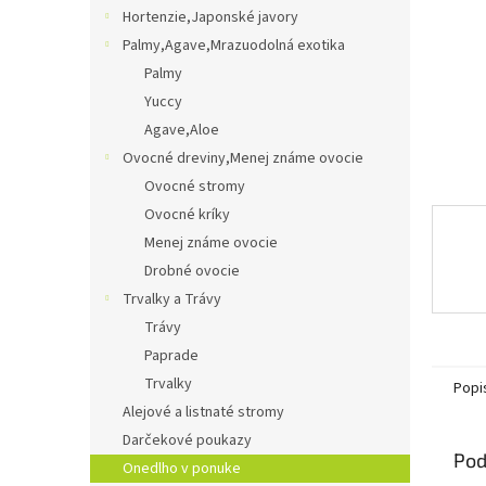
Hortenzie,Japonské javory
Palmy,Agave,Mrazuodolná exotika
Palmy
Yuccy
Agave,Aloe
Ovocné dreviny,Menej známe ovocie
Ovocné stromy
Ovocné kríky
Menej známe ovocie
Drobné ovocie
Trvalky a Trávy
Trávy
Paprade
Trvalky
Popi
Alejové a listnaté stromy
Darčekové poukazy
Pod
Onedlho v ponuke