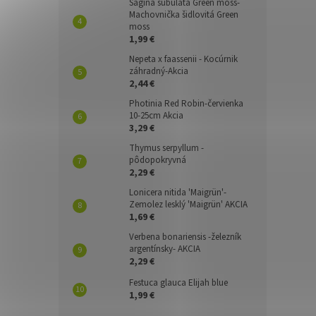
Sagina subulata Green moss-
Machovnička šidlovitá Green
moss
1,99 €
Nepeta x faassenii - Kocúrnik
záhradný-Akcia
2,44 €
Photinia Red Robin-červienka
10-25cm Akcia
3,29 €
Thymus serpyllum -
pôdopokryvná
2,29 €
Lonicera nitida 'Maigrün'-
Zemolez lesklý 'Maigrün' AKCIA
1,69 €
Verbena bonariensis -železník
argentínsky- AKCIA
2,29 €
Festuca glauca Elijah blue
1,99 €