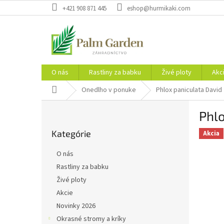
Prejsť
+421 908 871 445
eshop@hurmikaki.com
na
obsah
O nás
Rastliny za babku
Živé ploty
Akc
Domov
Onedlho v ponuke
Phlox paniculata David
B
Phlo
o
Preskočiť
č
Kategórie
kategórie
Akcia
n
ý
O nás
p
Rastliny za babku
a
Živé ploty
n
e
Akcie
l
Novinky 2026
Okrasné stromy a kríky