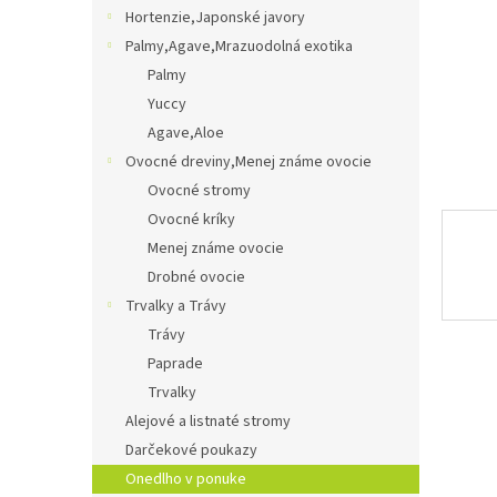
Hortenzie,Japonské javory
Palmy,Agave,Mrazuodolná exotika
Palmy
Yuccy
Agave,Aloe
Ovocné dreviny,Menej známe ovocie
Ovocné stromy
Ovocné kríky
Menej známe ovocie
Drobné ovocie
Trvalky a Trávy
Trávy
Paprade
Trvalky
Alejové a listnaté stromy
Darčekové poukazy
Onedlho v ponuke