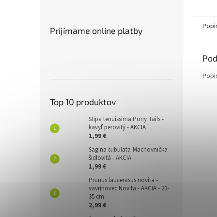
Popi
Prijímame online platby
Pod
Popi
Top 10 produktov
Stipa tenuissima Pony Tails -
kavyľ perovitý - AKCIA
1,99 €
Sagina subulata-Machovnička
šidlovitá - AKCIA
1,99 €
Prunus laucerasus novita -
vavrínovec Novita - AKCIA - 20-
35 cm
2,99 €