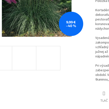
Položka 
Kortadéri
dekoratív
pestovať.
9,99 €
korunova
–40 %
nádycho
Vysadená
zakompon
vzhľadný
južnej až
nápadnému
Pri výsa
zabezpeč
období. V
tkaninou,
TLAČ