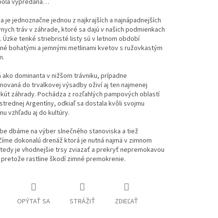
bola vypredaná…
a je jednoznačne jednou z najkrajších a najnápadnejších
nych tráv v záhrade, ktoré sa dajú v našich podmienkach
 Úzke tenké striebristé listy sú v letnom období
né bohatými a jemnými metlinami kvetov s ružovkastým
m.
 ako dominanta v nižšom trávniku, prípadne
ovaná do trvalkovej výsadby oživí aj ten najmenej
 kút záhrady. Pochádza z rozľahlých pampových oblastí
 strednej Argentíny, odkiaľ sa dostala kvôli svojmu
 vzhľadu aj do kultúry.
dbe dbáme na výber slnečného stanoviska a tiež
íme dokonalú drenáž ktorá je nutná najmä v zimnom
tedy je vhodnejšie trsy zviazať a prekryť nepremokavou
 pretože rastline škodí zimné premokrenie.
OPÝTAŤ SA
STRÁŽIŤ
ZDIEĽAŤ