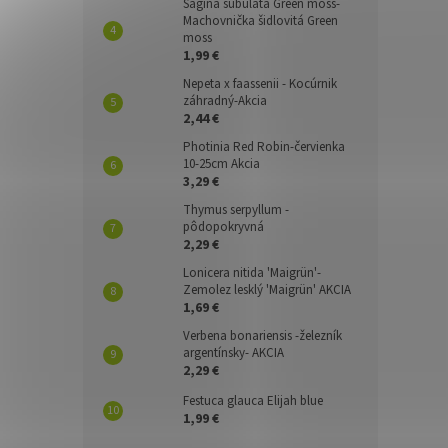
Sagina subulata Green moss-
Machovnička šidlovitá Green
moss
1,99 €
Nepeta x faassenii - Kocúrnik
záhradný-Akcia
2,44 €
Photinia Red Robin-červienka
10-25cm Akcia
3,29 €
Thymus serpyllum -
pôdopokryvná
2,29 €
Lonicera nitida 'Maigrün'-
Zemolez lesklý 'Maigrün' AKCIA
1,69 €
Verbena bonariensis -železník
argentínsky- AKCIA
2,29 €
Festuca glauca Elijah blue
1,99 €