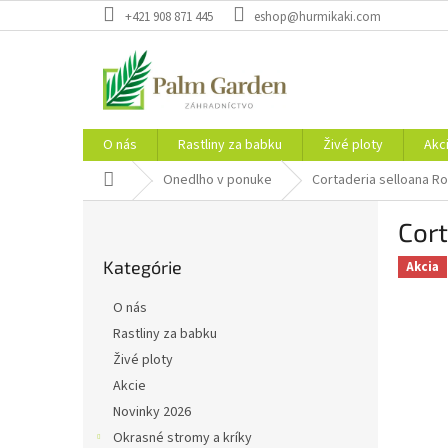
Prejsť
+421 908 871 445
eshop@hurmikaki.com
na
obsah
O nás
Rastliny za babku
Živé ploty
Akc
Domov
Onedlho v ponuke
Cortaderia selloana R
B
Cor
o
Preskočiť
č
Kategórie
kategórie
Akcia
n
ý
O nás
p
Rastliny za babku
a
Živé ploty
n
e
Akcie
l
Novinky 2026
Okrasné stromy a kríky