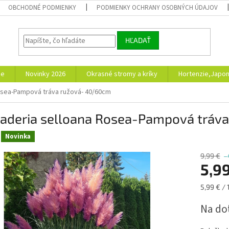
OBCHODNÉ PODMIENKY
PODMIENKY OCHRANY OSOBNÝCH ÚDAJOV
HĽADAŤ
ie
Novinky 2026
Okrasné stromy a kríky
Hortenzie,Japon
osea-Pampová tráva ružová- 40/60cm
taderia selloana Rosea-Pampová tráv
Novinka
9,99 €
–
5,9
Jednotk
5,99 € / 
cena:
Na do