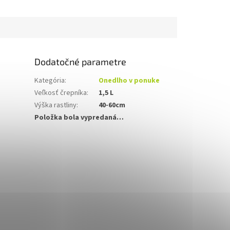
Dodatočné parametre
Kategória
:
Onedlho v ponuke
Veľkosť črepníka
:
1,5 L
Výška rastliny
:
40-60cm
Položka bola vypredaná…