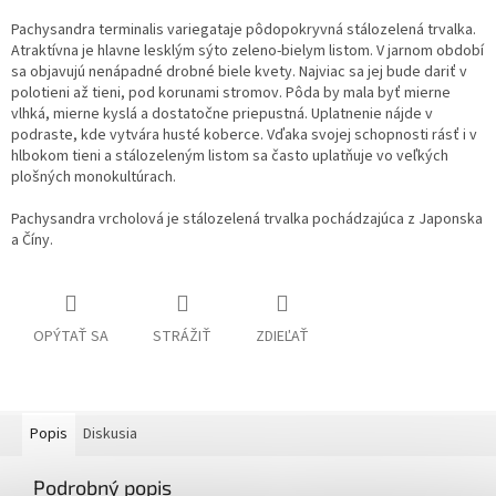
Pachysandra terminalis variegataje pôdopokryvná stálozelená trvalka.
Atraktívna je hlavne lesklým sýto zeleno-bielym listom. V jarnom období
sa objavujú nenápadné drobné biele kvety. Najviac sa jej bude dariť v
polotieni až tieni, pod korunami stromov. Pôda by mala byť mierne
vlhká, mierne kyslá a dostatočne priepustná. Uplatnenie nájde v
podraste, kde vytvára husté koberce. Vďaka svojej schopnosti rásť i v
hlbokom tieni a stálozeleným listom sa často uplatňuje vo veľkých
plošných monokultúrach.
Pachysandra vrcholová je stálozelená trvalka pochádzajúca z Japonska
a Číny.
OPÝTAŤ SA
STRÁŽIŤ
ZDIEĽAŤ
Popis
Diskusia
Podrobný popis