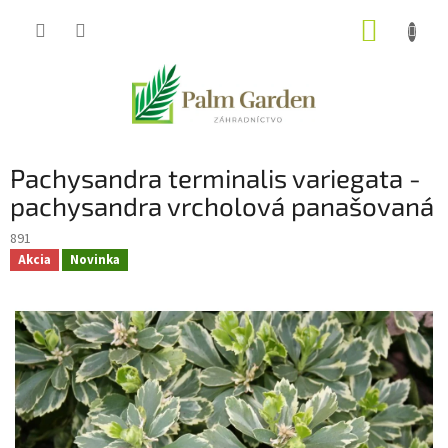
Prejsť
NÁKUP
na
obsah
KOŠÍK
Pachysandra terminalis variegata -
pachysandra vrcholová panašovaná
891
Akcia
Novinka