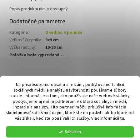
Popis produktu nie je dostupný
Dodatočné parametre
Kategória
:
Onedlho v ponuke
Veľkosť črepníka
:
9x9 cm
Výška rastliny
:
10-20 cm
Položka bola vypredaná…
Z
á
Hurmikaki.com
Na prispôsobenie obsahu a reklám, poskytovanie funkcií
p
sociálnych médií a analýzu návštevnosti používame súbory
ä
cookie. Informácie o tom, ako používate naše webové stránky,
t
poskytujeme aj našim partnerom v oblasti sociálnych médií,
i
inzercie a analýzy. Títo partneri môžu príslušné informácie
skombinovať s ďalšími údajmi, ktoré ste im poskytli alebo ktoré od
e
vás získali, keď ste používali ich služby.
Viac informácií
tu
.
Vytvoril Shoptet
Súhlasím