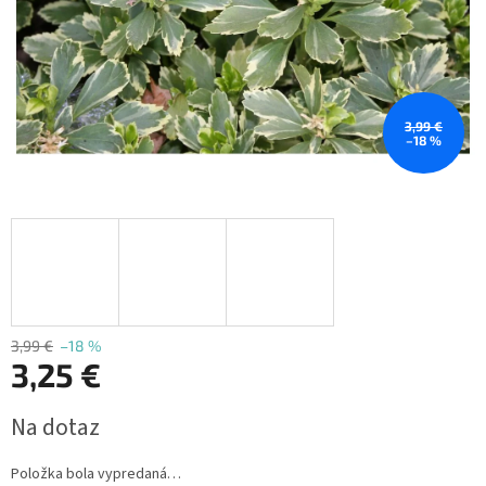
3,99 €
–18 %
3,99 €
–18 %
3,25 €
Jednotková
Na dotaz
cena:
Položka bola vypredaná…