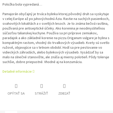
Položka bola vypredaná…
Pamajorán obyčajný je trváca bylinka ktorej pôvodný druh sa vyskytuje
v celej Európe až po juhovýchodnú Áziu. Rastie na suchých pasienkoch,
svahovitých lokalitách a v svetlých lesoch. Je to známa liečivá rastlina,
používaná pre antiseptické účinky. Ako korenina je neodmysliteľnou
súčasťou talianskej kuchyne. Používa sa pri príprave zemiakov,
paradajok a ako základné korenie na pizzu.Origanum vulgare je bylina s
kompaktným rastom, vhodný do trvalkových výsadieb. Kvety sú svetlo
ružové, objavujúce sa v letnom období. Hodí sa pre pestovanie vo
vidieckých záhradách, alebo bylinkových výsadieb. Vysádzať by sa
malo na slnečné stanovište, ale znáša aj mierny polotieň. Pôdy toleruje
suchšie, dobre priepustné. Vhodné aj na konzumáciu.
Detailné informácie
OPÝTAŤ SA
STRÁŽIŤ
ZDIEĽAŤ