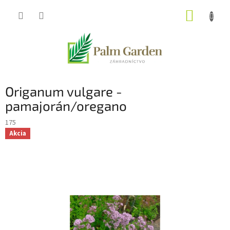
Prejsť
NÁKUP
na
obsah
KOŠÍK
Origanum vulgare -
pamajorán/oregano
175
Akcia