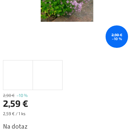
2,90 €
–10 %
2,90 €
–10 %
2,59 €
Jednotková
2,59 € / 1 ks
cena:
Na dotaz