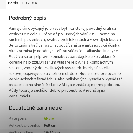
Popis
Diskusia
Podrobný popis
Pamajorán obyčajný je trváca bylinka ktorej pôvodný druh sa
vyskytuje v celej Európe až po juhovýchodnú Áziu. Rastie na
suchých pasienkoch, svahovitých lokalitách a v svetlých lesoch.
Je to známa liečivá rastlina, používaná pre antiseptické účinky.
Ako korenina je neodmysliteľnou súčasťou talianskej kuchyne.
Používa sa pri príprave zemiakov, paradajok a ako základné
korenie na pizzu.Origanum vulgare je bylina s kompaktným
rastom, vhodný do trvalkových výsadieb. Kvety sú svetlo
ružové, objavujúce sa v letnom období. Hodí sa pre pestovanie
vo vidieckých záhradách, alebo bylinkových výsadieb. Vysádzať
by sa malo na slnečné stanovište, ale znáša aj mierny polotieň.
Pôdy toleruje suchšie, dobre priepustné. Vhodné aj na
konzumáciu.
Dodatočné parametre
Kategória
:
Akcie
Veľkosť črepníka
:
9x9 cm
Výška rastliny
:
10-20 cm