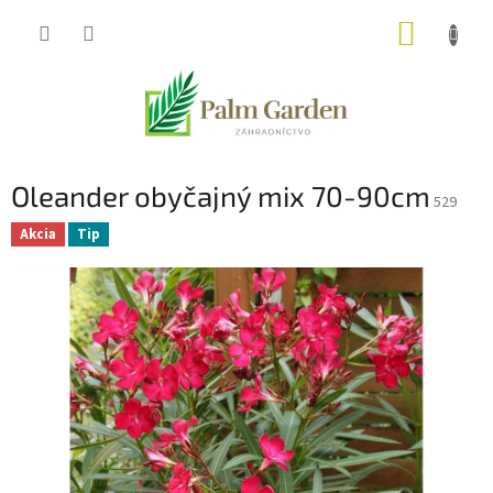
Prejsť
NÁKUP
na
obsah
KOŠÍK
Oleander obyčajný mix 70-90cm
529
Akcia
Tip