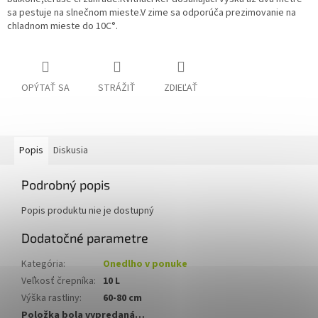
sa pestuje na slnečnom mieste.V zime sa odporúča prezimovanie na
chladnom mieste do 10C°.
OPÝTAŤ SA
STRÁŽIŤ
ZDIEĽAŤ
Popis
Diskusia
Podrobný popis
Popis produktu nie je dostupný
Dodatočné parametre
Kategória
:
Onedlho v ponuke
Veľkosť črepníka
:
10 L
Výška rastliny
:
60-80 cm
Položka bola vypredaná…