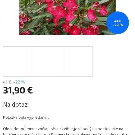
41 €
–22 %
41 €
–22 %
31,90 €
Jednotková
Na dotaz
cena:
Položka bola vypredaná…
Oleander príjemne voňia,krásne kvitne,je vhodný na pestovanie na
balkóne,terase či záhrade.Kvitnúci ker dosahujúci výšku až dva metre