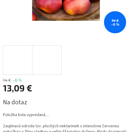
14 €
–6 %
14 €
–6 %
13,09 €
Jednotková
Na dotaz
cena:
Položka bola vypredaná…
Zaujímavá odroda tzv. plochých nektariniek s intenzívne červenou
pokožkou a žltou sladkou a veľmi šťavnatou dužinou. Plody dozrievajú