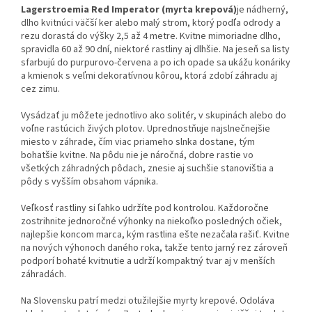
Lagerstroemia Red Imperator (myrta krepová)
je nádherný,
dlho kvitnúci väčší ker alebo malý strom, ktorý podľa odrody a
rezu dorastá do výšky 2,5 až 4 metre. Kvitne mimoriadne dlho,
spravidla 60 až 90 dní, niektoré rastliny aj dlhšie. Na jeseň sa listy
sfarbujú do purpurovo-červena a po ich opade sa ukážu konáriky
a kmienok s veľmi dekoratívnou kôrou, ktorá zdobí záhradu aj
cez zimu.
Vysádzať ju môžete jednotlivo ako solitér, v skupinách alebo do
voľne rastúcich živých plotov. Uprednostňuje najslnečnejšie
miesto v záhrade, čím viac priameho slnka dostane, tým
bohatšie kvitne. Na pôdu nie je náročná, dobre rastie vo
všetkých záhradných pôdach, znesie aj suchšie stanovištia a
pôdy s vyšším obsahom vápnika.
Veľkosť rastliny si ľahko udržíte pod kontrolou. Každoročne
zostrihnite jednoročné výhonky na niekoľko posledných očiek,
najlepšie koncom marca, kým rastlina ešte nezačala rašiť. Kvitne
na nových výhonoch daného roka, takže tento jarný rez zároveň
podporí bohaté kvitnutie a udrží kompaktný tvar aj v menších
záhradách.
Na Slovensku patrí medzi otužilejšie myrty krepové. Odoláva