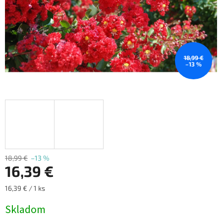
18,99 €
–13 %
18,99 €
–13 %
16,39 €
Jednotková
16,39 € / 1 ks
cena:
Skladom