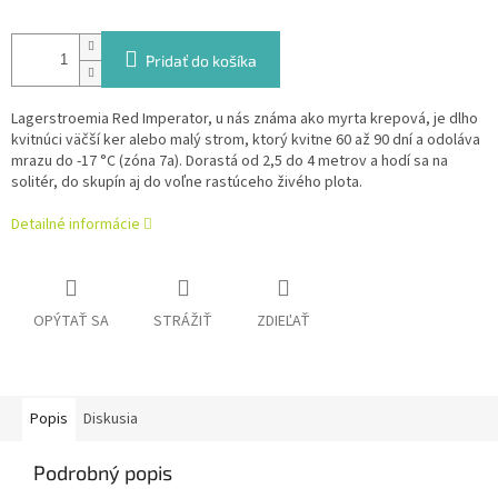
Pridať do košíka
Lagerstroemia Red Imperator, u nás známa ako myrta krepová, je dlho
kvitnúci väčší ker alebo malý strom, ktorý kvitne 60 až 90 dní a odoláva
mrazu do -17 °C (zóna 7a). Dorastá od 2,5 do 4 metrov a hodí sa na
solitér, do skupín aj do voľne rastúceho živého plota.
Detailné informácie
OPÝTAŤ SA
STRÁŽIŤ
ZDIEĽAŤ
Popis
Diskusia
Podrobný popis