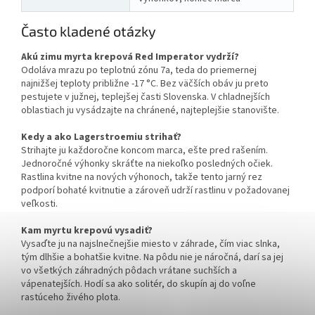
Často kladené otázky
Akú zimu myrta krepová Red Imperator vydrží?
Odoláva mrazu po teplotnú zónu 7a, teda do priemernej
najnižšej teploty približne -17 °C. Bez väčších obáv ju preto
pestujete v južnej, teplejšej časti Slovenska. V chladnejších
oblastiach ju vysádzajte na chránené, najteplejšie stanovište.
Kedy a ako Lagerstroemiu strihať?
Strihajte ju každoročne koncom marca, ešte pred rašením.
Jednoročné výhonky skráťte na niekoľko posledných očiek.
Rastlina kvitne na nových výhonoch, takže tento jarný rez
podporí bohaté kvitnutie a zároveň udrží rastlinu v požadovanej
veľkosti.
Kam myrtu krepovú vysadiť?
Vysaďte ju na najslnečnejšie miesto v záhrade, čím viac slnka,
tým dlhšie a bohatšie kvitne. Na pôdu nie je náročná, darí sa jej
vo všetkých záhradných pôdach vrátane suchších a
vápenatejších. Hodí sa ako solitér, do skupín aj do voľne
rastúceho živého plota.