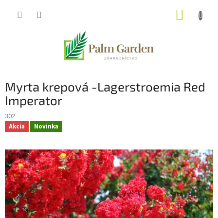
Prejsť
NÁKUP
na
obsah
KOŠÍK
Myrta krepová -Lagerstroemia Red
Imperator
302
Akcia
Novinka