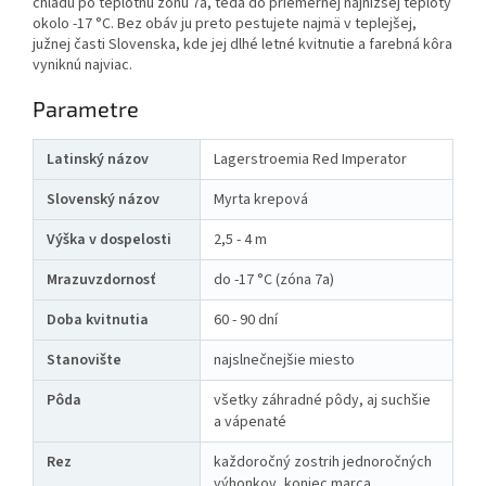
chladu po teplotnú zónu 7a, teda do priemernej najnižšej teploty
okolo -17 °C. Bez obáv ju preto pestujete najmä v teplejšej,
južnej časti Slovenska, kde jej dlhé letné kvitnutie a farebná kôra
vyniknú najviac.
Parametre
Latinský názov
Lagerstroemia Red Imperator
Slovenský názov
Myrta krepová
Výška v dospelosti
2,5 - 4 m
Mrazuvzdornosť
do -17 °C (zóna 7a)
Doba kvitnutia
60 - 90 dní
Stanovište
najslnečnejšie miesto
Pôda
všetky záhradné pôdy, aj suchšie
a vápenaté
Rez
každoročný zostrih jednoročných
výhonkov, koniec marca