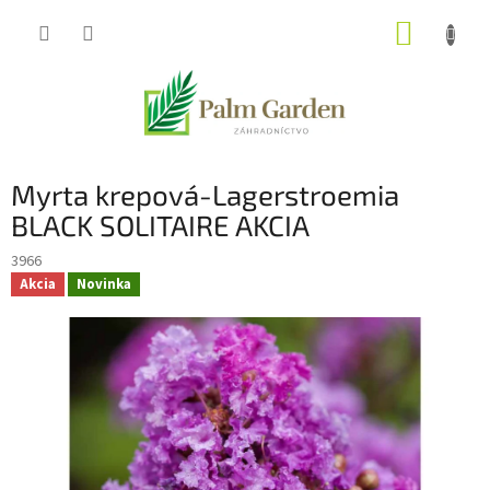
Prejsť
NÁKUP
na
obsah
KOŠÍK
Myrta krepová-Lagerstroemia
BLACK SOLITAIRE AKCIA
3966
Akcia
Novinka