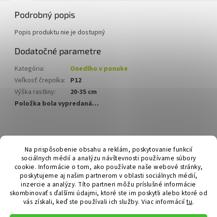
Podrobný popis
Popis produktu nie je dostupný
Dodatočné parametre
Kategória
:
Onedlho v ponuke
Veľkosť črepníka
:
P12
Výška rastliny
:
20-35 cm
Položka bola vypredaná…
Z
á
Hurmikaki.com
Na prispôsobenie obsahu a reklám, poskytovanie funkcií
p
sociálnych médií a analýzu návštevnosti používame súbory
ä
cookie. Informácie o tom, ako používate naše webové stránky,
t
poskytujeme aj našim partnerom v oblasti sociálnych médií,
i
inzercie a analýzy. Títo partneri môžu príslušné informácie
skombinovať s ďalšími údajmi, ktoré ste im poskytli alebo ktoré od
e
vás získali, keď ste používali ich služby.
Viac informácií
tu
.
Vytvoril Shoptet