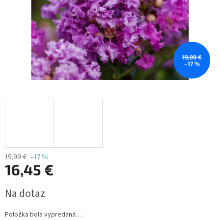
19,99 €
–17 %
19,99 €
–17 %
16,45 €
Jednotková
Na dotaz
cena:
Položka bola vypredaná…