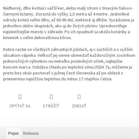
Nádherný, dlho kvitnúci väčší ker, alebo malý strom s tmavými fialovo-
čiernymi listamy.. Dorastá do výšky 2,5 metra až 4 metre. Jednotlivé
odrody kvitnú veľmi dlho, až 60-90 dní, niektoré aj dlhšie. Vysádzame ju
jednotlivo alebo skupinách, ako aj do živých plotov. Uprednostňuje
najslnečnejšie miesto v záhrade. Po ich opadnutí sa ukážu konáriky a
kmienok s veľmi dekoratívnou kôrou.
Dobre rastie vo všetkých záhradných pôdach, aj v suchších a s vyšším
obsahom vápnika. Veľkosť jej vieme obmedziť každoročným zostrihom
jednoročných výhonkov na niekoľko posledných očiek, najlepšie
koncom marca. Odoláva chladu po teplotnú zónu USDA 7a, môžeme ju
preto bez obáv pestovať v južnej časti Slovenska až po oblasti s
priemernou najnižšou teplotou do mínus 17 stupňov Celzia.
OPÝTAŤ SA
STRÁŽIŤ
ZDIEĽAŤ
Popis
Diskusia