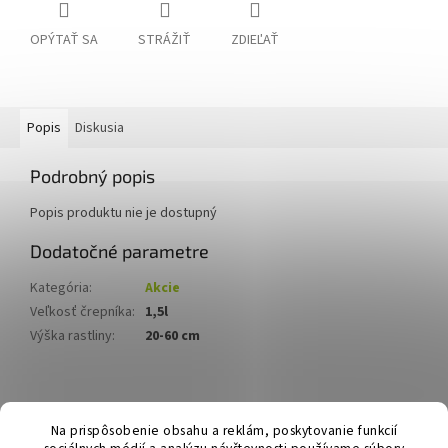
OPÝTAŤ SA
STRÁŽIŤ
ZDIEĽAŤ
Popis
Diskusia
Podrobný popis
Popis produktu nie je dostupný
Dodatočné parametre
Kategória
:
Akcie
Veľkosť črepníka
:
1,5l
Výška rastliny
:
20-60 cm
Z
á
Hurmikaki.com
Na prispôsobenie obsahu a reklám, poskytovanie funkcií
p