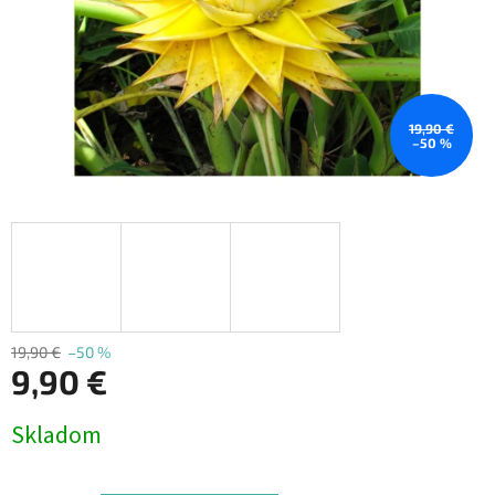
19,90 €
–50 %
19,90 €
–50 %
9,90 €
Jednotková
Skladom
cena: