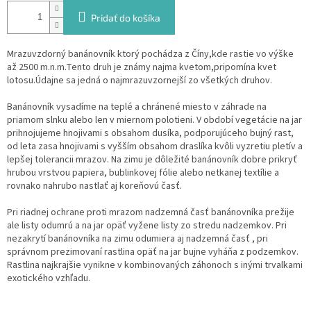
Pridať do košíka
Mrazuvzdorný banánovník ktorý pochádza z Číny,kde rastie vo výške
až 2500 m.n.m.Tento druh je známy najma kvetom,pripomína kvet
lotosu.Údajne sa jedná o najmrazuvzornejší zo všetkých druhov.
Banánovník vysadíme na teplé a chránené miesto v záhrade na
priamom slnku alebo len v miernom polotieni. V období vegetácie na jar
prihnojujeme hnojivami s obsahom dusíka, podporujúceho bujný rast,
od leta zasa hnojivami s vyšším obsahom draslíka kvôli vyzretiu pletív a
lepšej tolerancii mrazov. Na zimu je dôležité banánovník dobre prikryť
hrubou vrstvou papiera, bublinkovej fólie alebo netkanej textílie a
rovnako nahrubo nastlať aj koreňovú časť.
Pri riadnej ochrane proti mrazom nadzemná časť banánovníka prežije
ale listy odumrú a na jar opäť vyžene listy zo stredu nadzemkov. Pri
nezakrytí banánovníka na zimu odumiera aj nadzemná časť , pri
správnom prezimovaní rastlina opäť na jar bujne vyháňa z podzemkov.
Rastlina najkrajšie vynikne v kombinovaných záhonoch s inými trvalkami
exotického vzhľadu.