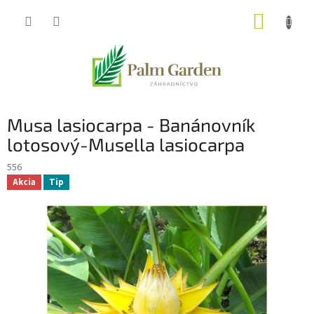
Prejsť
NÁKUP
na
obsah
KOŠÍK
Musa lasiocarpa - Banánovník
lotosový-Musella lasiocarpa
556
Akcia
Tip