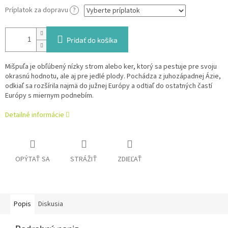
Príplatok za dopravu
?
Pridať do košíka
Mišpuľa je obľúbený nízky strom alebo ker, ktorý sa pestuje pre svoju
okrasnú hodnotu, ale aj pre jedlé plody. Pochádza z juhozápadnej Ázie,
odkiaľ sa rozšírila najmä do južnej Európy a odtiaľ do ostatných častí
Európy s miernym podnebím.
Detailné informácie
OPÝTAŤ SA
STRÁŽIŤ
ZDIEĽAŤ
Popis
Diskusia