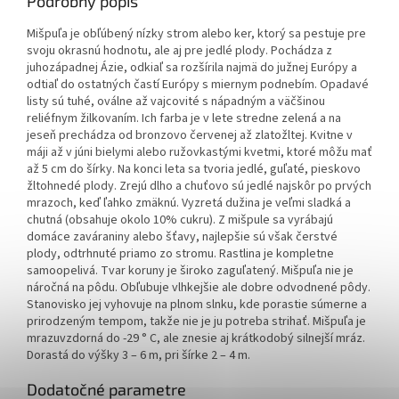
Podrobný popis
Mišpuľa je obľúbený nízky strom alebo ker, ktorý sa pestuje pre
svoju okrasnú hodnotu, ale aj pre jedlé plody. Pochádza z
juhozápadnej Ázie, odkiaľ sa rozšírila najmä do južnej Európy a
odtiaľ do ostatných častí Európy s miernym podnebím. Opadavé
listy sú tuhé, oválne až vajcovité s nápadným a väčšinou
reliéfnym žilkovaním. Ich farba je v lete stredne zelená a na
jeseň prechádza od bronzovo červenej až zlatožltej. Kvitne v
máji až v júni bielymi alebo ružovkastými kvetmi, ktoré môžu mať
až 5 cm do šírky. Na konci leta sa tvoria jedlé, guľaté, pieskovo
žltohnedé plody. Zrejú dlho a chuťovo sú jedlé najskôr po prvých
mrazoch, keď ľahko zmäknú. Vyzretá dužina je veľmi sladká a
chutná (obsahuje okolo 10% cukru). Z mišpule sa vyrábajú
domáce zaváraniny alebo šťavy, najlepšie sú však čerstvé
plody, odtrhnuté priamo zo stromu. Rastlina je kompletne
samoopelivá. Tvar koruny je široko zaguľatený. Mišpuľa nie je
náročná na pôdu. Obľubuje vlhkejšie ale dobre odvodnené pôdy.
Stanovisko jej vyhovuje na plnom slnku, kde porastie súmerne a
prirodzeným tempom, takže nie je ju potreba strihať. Mišpuľa je
mrazuvzdorná do -29 ° C, ale znesie aj krátkodobý silnejší mráz.
Dorastá do výšky 3 – 6 m, pri šírke 2 – 4 m.
Dodatočné parametre