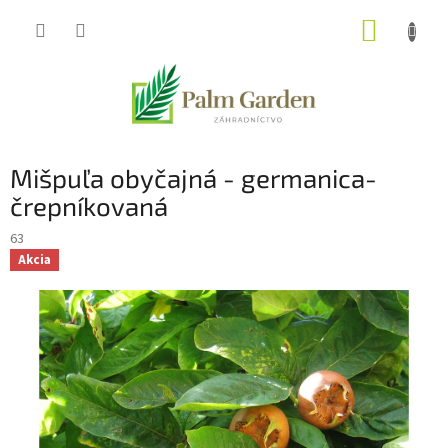
Prejsť
NÁKUP
na
obsah
KOŠÍK
Mišpuľa obyčajná - germanica-
črepníkovaná
63
Akcia