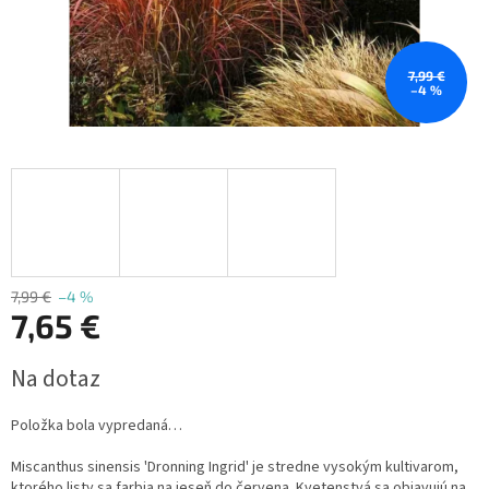
7,99 €
–4 %
7,99 €
–4 %
7,65 €
Jednotková
Na dotaz
cena:
Položka bola vypredaná…
Miscanthus sinensis 'Dronning Ingrid' je stredne vysokým kultivarom,
ktorého listy sa farbia na jeseň do červena. Kvetenstvá sa objavujú na