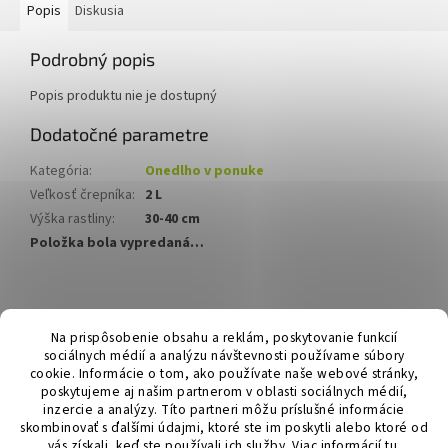
Popis
Diskusia
Podrobný popis
Popis produktu nie je dostupný
Dodatočné parametre
Kategória
:
Onedlho v ponuke
Veľkosť črepníka
:
2 L
Výška rastliny
:
30-40 cm
Položka bola vypredaná…
Z
á
Hurmikaki.com
Na prispôsobenie obsahu a reklám, poskytovanie funkcií
p
sociálnych médií a analýzu návštevnosti používame súbory
ä
cookie. Informácie o tom, ako používate naše webové stránky,
t
poskytujeme aj našim partnerom v oblasti sociálnych médií,
i
inzercie a analýzy. Títo partneri môžu príslušné informácie
skombinovať s ďalšími údajmi, ktoré ste im poskytli alebo ktoré od
e
vás získali, keď ste používali ich služby.
Viac informácií
tu
.