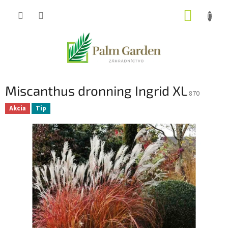
Prejsť
NÁKUP
na
obsah
KOŠÍK
Miscanthus dronning Ingrid XL
870
Akcia
Tip