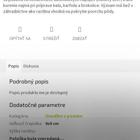
korenie najmä pri príprave kelu, karfiolu a brokolice.
Význam má tiež v
záhradníctve ako rastlina vhodná na pokrytie povrchu pôdy.
OPÝTAŤ SA
STRÁŽIŤ
ZDIEĽAŤ
Popis
Diskusia
Podrobný popis
Popis produktu nie je dostupný
Dodatočné parametre
Kategória
:
Onedlho v ponuke
Veľkosť črepníka
:
9x9 cm
Výška rastliny
:
Položka bola vypredaná…