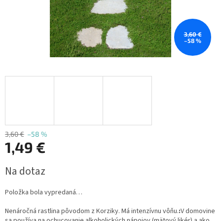
3,60 €
–58 %
3,60 €
–58 %
1,49 €
Jednotková
Na dotaz
cena:
Položka bola vypredaná…
Nenáročná rastlina pôvodom z Korziky. Má intenzívnu vôňu.
:
V domovine
sa používa na ochucovanie alkoholických nápojov (mätový likér) a ako