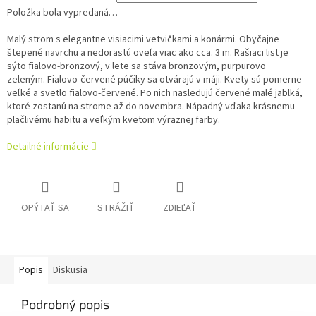
Položka bola vypredaná…
Malý strom s elegantne visiacimi vetvičkami a konármi.
Obyčajne
štepené navrchu a nedorastú oveľa viac ako cca.
3 m.
Rašiaci list je
sýto fialovo-bronzový, v lete sa stáva bronzovým, purpurovo
zeleným.
Fialovo-červené púčiky sa otvárajú v máji.
Kvety sú pomerne
veľké a svetlo fialovo-červené.
Po nich nasledujú červené malé jablká,
ktoré zostanú na strome až do novembra.
Nápadný vďaka krásnemu
plačlivému habitu a veľkým kvetom výraznej farby.
Detailné informácie
OPÝTAŤ SA
STRÁŽIŤ
ZDIEĽAŤ
Popis
Diskusia
Podrobný popis