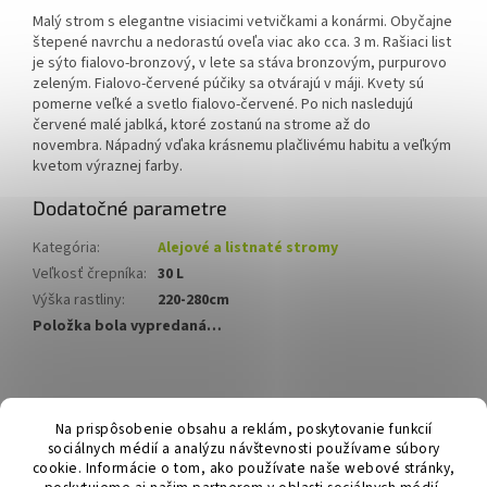
Malý strom s elegantne visiacimi vetvičkami a konármi.
Obyčajne
štepené navrchu a nedorastú oveľa viac ako cca.
3 m.
Rašiaci list
je sýto fialovo-bronzový, v lete sa stáva bronzovým, purpurovo
zeleným.
Fialovo-červené púčiky sa otvárajú v máji.
Kvety sú
pomerne veľké a svetlo fialovo-červené.
Po nich nasledujú
červené malé jablká, ktoré zostanú na strome až do
novembra.
Nápadný vďaka krásnemu plačlivému habitu a veľkým
kvetom výraznej farby.
Dodatočné parametre
Kategória
:
Alejové a listnaté stromy
Veľkosť črepníka
:
30 L
Výška rastliny
:
220-280cm
Položka bola vypredaná…
Z
á
Hurmikaki.com
Na prispôsobenie obsahu a reklám, poskytovanie funkcií
p
sociálnych médií a analýzu návštevnosti používame súbory
ä
cookie. Informácie o tom, ako používate naše webové stránky,
t