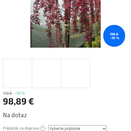
110 €
–10 %
110 €
–10 %
98,89 €
Jednotková
Na dotaz
cena:
Príplatok za dopravu
?