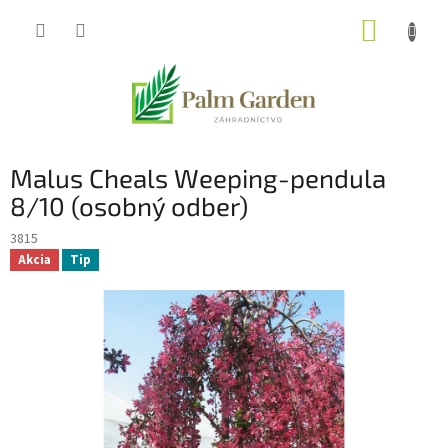
Prejsť
NÁKUP
na
obsah
KOŠÍK
Malus Cheals Weeping-pendula
8/10 (osobný odber)
3815
Akcia
Tip