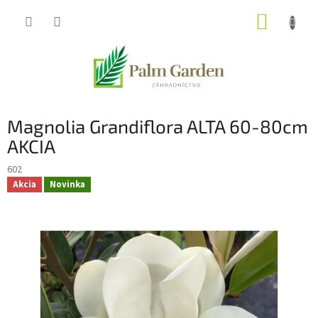
Prejsť
NÁKUP
na
obsah
KOŠÍK
Magnolia Grandiflora ALTA 60-80cm
AKCIA
602
Akcia
Novinka