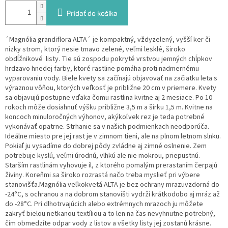
Pridať do košíka
´Magnólia grandiflora ALTA´ je kompaktný, vždyzelený, vyšší ker či
nízky strom, ktorý nesie tmavo zelené, veľmi lesklé, široko
obdĺžnikové listy. Tie sú zospodu pokryté vrstvou jemných chĺpkov
hrdzavo hnedej farby, ktoré rastline pomáha proti nadmernému
vyparovaniu vody. Biele kvety sa začínajú objavovať na začiatku leta s
výraznou vôňou, ktorých veľkosť je približne 20 cm v priemere.
Kvety
sa objavujú postupne vďaka čomu rastlina kvitne aj 2 mesiace. Po 10
rokoch môže dosiahnuť výšku približne 3,5 m a šírku 1,5 m. Kvitne na
koncoch minuloročných výhonov, akýkoľvek rez je teda potrebné
vykonávať opatrne. Strhanie sa v našich podmienkach neodporúča.
Ideálne miesto pre jej rast je v zimnom tieni, ale na plnom letnom slnku.
Pokiaľ ju vysadíme do dobrej pôdy zvládne aj zimné oslnenie. Zem
potrebuje kyslú, veľmi úrodnú, vlhkú ale nie mokrou, priepustnú.
Starším rastlinám vyhovuje íl, z ktorého pomalým prerastaním čerpajú
živiny. Koreňmi sa široko rozrastá načo treba myslieť pri výbere
stanovišťa.
Magnólia veľkokvetá ALTA je bez ochrany mrazuvzdorná do
-24°C, s ochranou a na dobrom stanovišti vydrží krátkodobo aj mráz až
do -28°C. Pri dlhotrvajúcich alebo extrémnych mrazoch ju môžete
zakryť bielou netkanou textíliou a to len na čas nevyhnutne potrebný,
čím obmedzíte odpar vody z listov a všetky listy jej zostanú krásne.