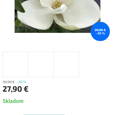
39,90 €
–30 %
39,90 €
–30 %
27,90 €
Jednotková
Skladom
cena: