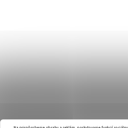
Na prispôsobenie obsahu a reklám, poskytovanie funkcií sociáln