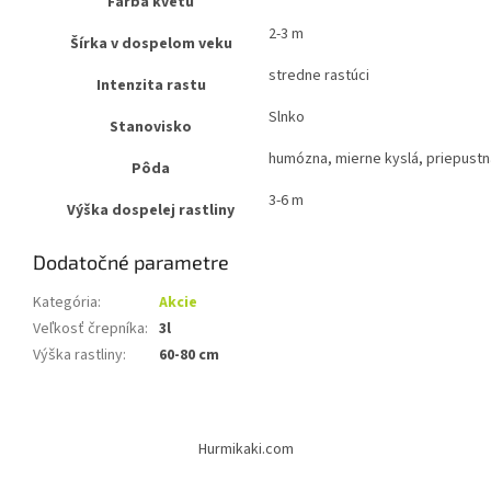
Farba kvetu
2-3 m
Šírka v dospelom veku
stredne rastúci
Intenzita rastu
Slnko
Stanovisko
humózna, mierne kyslá, priepustn
Pôda
3-6 m
Výška dospelej rastliny
Dodatočné parametre
Kategória
:
Akcie
Veľkosť črepníka
:
3l
Výška rastliny
:
60-80 cm
Z
á
Hurmikaki.com
p