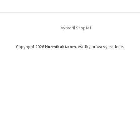
ä
t
i
e
Vytvoril Shoptet
Copyright 2026
Hurmikaki.com
. Všetky práva vyhradené.