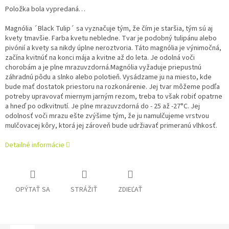
Položka bola vypredaná…
Magnólia ´Black Tulip´ sa vyznačuje tým, že čím je staršia, tým sú aj
kvety tmavšie. Farba kvetu nebledne. Tvar je podobný tulipánu alebo
pivónií a kvety sa nikdy úplne neroztvoria. Táto magnólia je výnimočná,
začína kvitnúť na konci mája a kvitne až do leta. Je odolná voči
chorobám a je plne mrazuvzdorná.
Magnólia vyžaduje priepustnú
záhradnú pôdu a slnko alebo polotieň. Vysádzame ju na miesto, kde
bude mať dostatok priestoru na rozkonárenie. Jej tvar môžeme podľa
potreby upravovať miernym jarným rezom, treba to však robiť opatrne
a hneď po odkvitnutí. Je plne mrazuvzdorná do - 25 až -27°C. Jej
odolnosť voči mrazu ešte zvýšime tým, že ju namulčujeme vrstvou
mulčovacej kôry, ktorá jej zároveň bude udržiavať primeranú vlhkosť.
Detailné informácie
OPÝTAŤ SA
STRÁŽIŤ
ZDIEĽAŤ