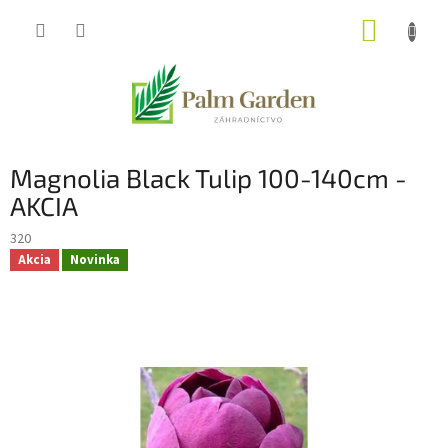
Prejsť
NÁKUP
na
obsah
KOŠÍK
Magnolia Black Tulip 100-140cm -
AKCIA
320
Akcia
Novinka