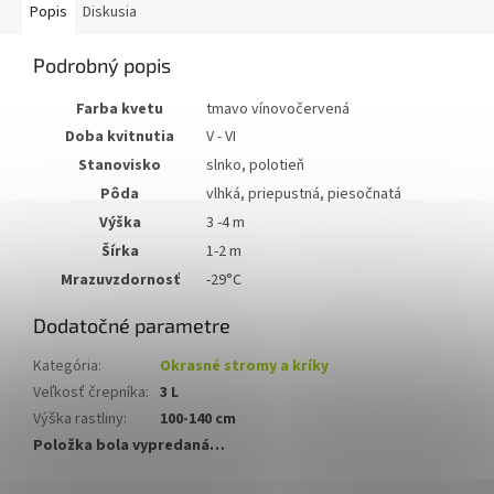
Popis
Diskusia
Podrobný popis
Farba kvetu
tmavo vínovočervená
Doba kvitnutia
V - VI
Stanovisko
slnko, polotieň
Pôda
vlhká, priepustná, piesočnatá
Výška
3 -4 m
Šírka
1-2 m
Mrazuvzdornosť
-29°C
Dodatočné parametre
Kategória
:
Okrasné stromy a kríky
Veľkosť črepníka
:
3 L
Výška rastliny
:
100-140 cm
Položka bola vypredaná…