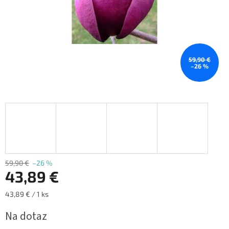
59,90 €
–26 %
59,90 €
–26 %
43,89 €
Jednotková
43,89 € / 1 ks
cena:
Na dotaz