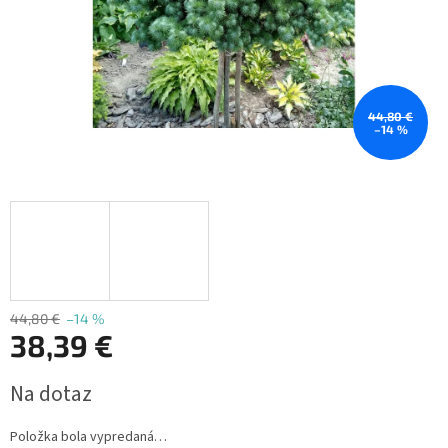
44,80 €
–14 %
44,80 €
–14 %
38,39 €
Jednotková
Na dotaz
cena:
Položka bola vypredaná…