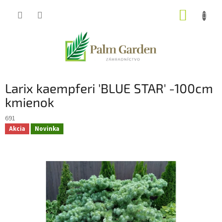
Prejsť
NÁKUP
na
obsah
KOŠÍK
Larix kaempferi 'BLUE STAR' -100cm
kmienok
691
Akcia
Novinka