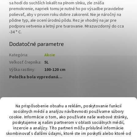
sa hodí do suchších lokalít na plnom slnku, zle znáša
premokrenie, napriek tomu je nutné ho po výsadbe pravidelne
polievať, aby v prvom roku dobre zakorenil. Nie je náročný na
pôdne typ, ale ocení úrodnú pôdu. Rez je vhodný na jar pre
podporu vetvenia a letný pre tvarovanie. Mrazuvzdorný do cca
-34 ° C.
Dodatočné parametre
Kategória
:
Akcie
Veľkosť črepníka
:
5L
Výška rastliny
:
100-120 cm
Položka bola vypredaná…
Z
á
Hurmikaki.com
Na prispôsobenie obsahu a reklám, poskytovanie funkcií
p
sociálnych médií a analýzu návštevnosti používame súbory
ä
cookie. Informácie o tom, ako používate naše webové stránky,
t
poskytujeme aj našim partnerom v oblasti sociálnych médií,
i
inzercie a analýzy. Títo partneri môžu príslušné informácie
skombinovať s ďalšími údajmi, ktoré ste im poskytli alebo ktoré od
e