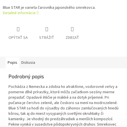
Blue STAR je varieta čarovníka japonského smrekovca.
Detailné informácie
OPÝTAŤ SA
STRÁŽIŤ
ZDIEĽAŤ
Popis
Diskusia
Podrobný popis
Pochádza z Nemecka a zdobia ho atraktívne, vodorovné vetvy a
pomerne dlhé prírastky, ktoré môžu začiatkom sezóny mierne
prepadať. Opadavé ihličie je mäkké a na dotyk príjemné. Pri
pučania je čerstvo zelené, ale čoskoro sa mení na modrozelené.
Blue STAR sa hodí do výsadby do záhonov zamlučovaných hnedú
kôrou, tak aj do miest vysypaných svetlými okruhliaky či
kamienky. Je vhodný do predzáhradiek a menších kompozícií.
Pekne vyniká v susedstve pôdopokryvných druhov. Smrekovec