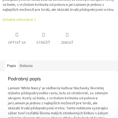
sú biele, s vrcholom kvitnutia od polovice jari.
Lamium je jednou z
najlepších možností pre tvrdú, ale okázalú trvalú pôdopokryvnú vrstvu.
Detailné informácie
OPÝTAŤ SA
STRÁŽIŤ
ZDIEĽAŤ
Popis
Diskusia
Podrobný popis
Lamium 'White Nancy' je nádherný kultivar hluchavky škvrnitej
nízkeho pôdopokryvného rastu, listu sú striebristé, so zeleným
okrajom. Kvety sú biele, s vrcholom kvitnutia od polovice
jari.
Lamium je jednou z najlepších možností pre tvrdú, ale
okázalú trvalú pôdopokryvnú vrstvu.
Tento noblesne vyzerajúci
výber tvorí rozľahlú škvrnu malých strieborných lístkov s úzkym