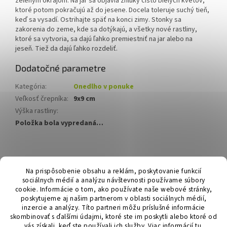
zeleným okrajom.
Na jar sa objavia zhluky čisto bielych kvetov,
ktoré potom pokračujú až do jesene.
Docela toleruje suchý tieň,
keď sa vysadí.
Ostrihajte späť na konci zimy.
Stonky sa
zakorenia do zeme, kde sa dotýkajú, a všetky nové rastliny,
ktoré sa vytvoria, sa dajú ľahko premiestniť na jar alebo na
jeseň.
Tiež da dajú ľahko rozdeliť.
Dodatočné parametre
Kategória
:
Onedlho v ponuke
Veľkosť črepníka
:
9x9 cm
Výška rastliny
:
Položka bola vypredaná…
Z
á
Hurmikaki.com
Na prispôsobenie obsahu a reklám, poskytovanie funkcií
p
sociálnych médií a analýzu návštevnosti používame súbory
ä
cookie. Informácie o tom, ako používate naše webové stránky,
t
poskytujeme aj našim partnerom v oblasti sociálnych médií,
i
inzercie a analýzy. Títo partneri môžu príslušné informácie
skombinovať s ďalšími údajmi, ktoré ste im poskytli alebo ktoré od
e
vás získali, keď ste používali ich služby.
Viac informácií
tu
.