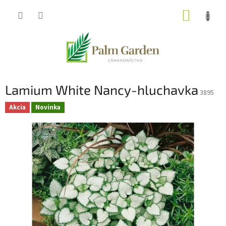
Prejsť
NÁKUP
na
obsah
KOŠÍK
Lamium White Nancy-hluchavka
3895
Akcia
Novinka