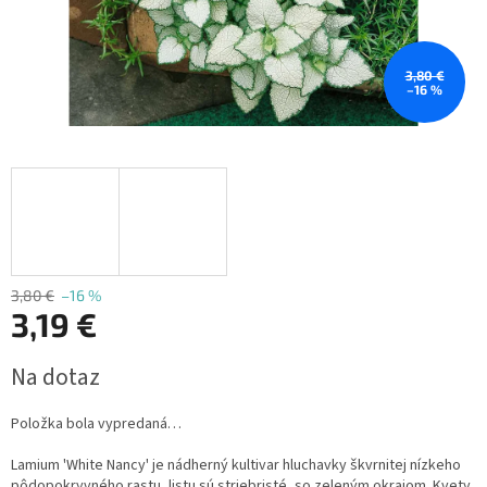
3,80 €
–16 %
3,80 €
–16 %
3,19 €
Jednotková
Na dotaz
cena:
Položka bola vypredaná…
Lamium 'White Nancy' je nádherný kultivar hluchavky škvrnitej nízkeho
pôdopokryvného rastu, listu sú striebristé, so zeleným okrajom. Kvety