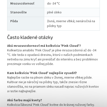
Mrazuvzdornosť
do -34 °C
Stanovište
plné slnko
Pôda
živná, mierne vlhká; nenáročná na
pôdny typ
Často kladené otázky
Akú mrazuvzdornosť má kolkvícia 'Pink Cloud'?
Kolkwitzia amabilis 'Pink Cloud' je plne mrazuvzdorná až do -34
°C. Ide teda o opadavú drevinu, ktorú v našich podmienkach
netreba na zimu kryť ani prenášať do interiéru a bez problémov
prezimuje vonku vo voľnej pôde.
Kam kolkvíciu 'Pink Cloud' najlepšie vysadiť?
Najlepšie rastie na plnom slnku v živnej, mierne vlhkej pôde.
Kultivar nie je náročný na pôdny typ, takže znesie rôzne
stanovištia, no na priamom slnku nasadí najviac ružových kvetov
a rastie najbujnejšie.
Akú farbu majú kvety?
Kolkvícia ľúbezná 'Pink Cloud' kvitne do krásnej ružovej farby.