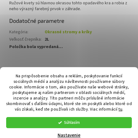
Ružové kvety sú hlavnou okrasou tohto opadavého kra a robia z
neho výrazný farebný prvok v záhrade.
Dodatočné parametre
Kategória
:
Okrasné stromy a kríky
Veľkosť črepníka
:
2L
Položka bola vypredaná…
Z
á
Hurmikaki.com
Na prispôsobenie obsahu a reklám, poskytovanie funkcií
p
sociálnych médií a analýzu návštevnosti používame súbory
ä
cookie. Informácie o tom, ako používate naše webové stránky,
t
poskytujeme aj našim partnerom v oblasti sociálnych médií,
i
inzercie a analýzy. Títo partneri môžu príslušné informácie
skombinovať s ďalšími údajmi, ktoré ste im poskytli alebo ktoré od
e
vás získali, keď ste používali ich služby.
Viac informácií
tu
.
Vytvoril Shoptet
Súhlasím
Copyright 2026
Hurmikaki.com
. Všetky práva vyhradené.
Nastavenie