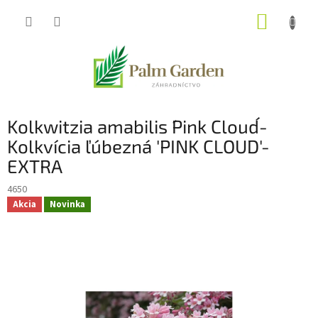
Prejsť
NÁKUP
na
obsah
KOŠÍK
Kolkwitzia amabilis ´Pink Cloud´-
Kolkvícia ľúbezná 'PINK CLOUD'-
EXTRA
4650
Akcia
Novinka