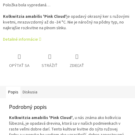
Položka bola vypredaná…
Kolkwitzia amabilis 'Pink Cloud'
je opadavý okrasný ker s ružovými
kvetmi, mrazuvzdorný až do -34 °C. Nie je náročný na pôdny typ, no
najkrajšie rozkvitne na plnom slnku.
Detailné informácie
OPÝTAŤ SA
STRÁŽIŤ
ZDIEĽAŤ
Popis
Diskusia
Podrobný popis
Kolkwitzia amabilis 'Pink Cloud'
, u nás známa ako kolkvícia
ľúbezná, je opadavá drevina, ktorá sa v našich podmienkach v
raste veľmi dobre darí. Tento kultivar kvitne do sýto ružovej