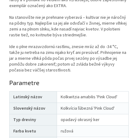
farby a v ponuke ho vediem ako vzrastlejší, dobre zapestovaný
exemplár označený ako EXTRA.
Na stanovište nie je prehnane vyberavá – kultivar nie je náročný
na pôdny typ. Najlepšie sa jej ale odvďačí v živnej, mierne vlhkej
zemi a na plnom slnku, kde nasadí najviac kvetov. V polotieni
rastie tiež, no kvitnutie býva striedmejšie.
Ide o plne mrazuvzdornú rastlinu, znesie mráz až do -34 °C,
takže ju netreba na zimu nijako kryť ani presúvať. Prihnojenie na
jar a mierne vlhká pôda počas prvej sezóny po výsadbe jej
pomôžu dobre zakoreniť; potom už zvláda bežné výkyvy
počasia bez väčšej starostlivosti.
Parametre
Latinský názov
Kolkwitzia amabilis 'Pink Cloud'
Slovenský názov
Kolkvícia ľúbezná 'Pink Cloud'
Typ dreviny
opadavý okrasný ker
Farba kvetu
ružová