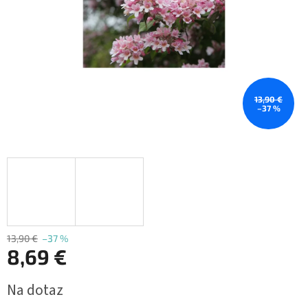
13,90 €
–37 %
13,90 €
–37 %
8,69 €
Jednotková
Na dotaz
cena: