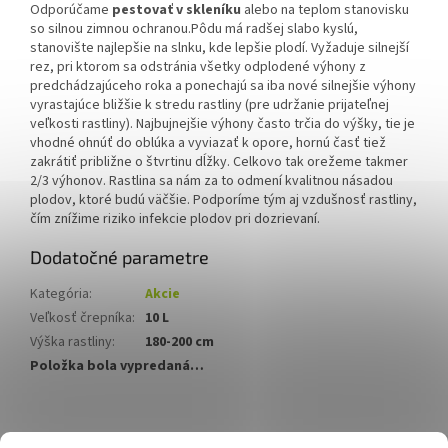
Odporúčame
pestovať v skleníku
alebo na teplom stanovisku
so silnou zimnou ochranou.Pôdu má radšej slabo kyslú,
stanovište najlepšie na slnku, kde lepšie plodí. Vyžaduje silnejší
rez, pri ktorom sa odstránia všetky odplodené výhony z
predchádzajúceho roka a ponechajú sa iba nové silnejšie výhony
vyrastajúce bližšie k stredu rastliny (pre udržanie prijateľnej
veľkosti rastliny). Najbujnejšie výhony často trčia do výšky, tie je
vhodné ohnúť do oblúka a vyviazať k opore, hornú časť tiež
zakrátiť približne o štvrtinu dĺžky. Celkovo tak orežeme takmer
2/3 výhonov. Rastlina sa nám za to odmení kvalitnou násadou
plodov, ktoré budú väčšie. Podporíme tým aj vzdušnosť rastliny,
čím znížime riziko infekcie plodov pri dozrievaní.
Dodatočné parametre
Kategória
:
Akcie
Veľkosť črepníka
:
10 L
Výška rastliny
:
180-200 cm
Položka bola vypredaná…
Z
á