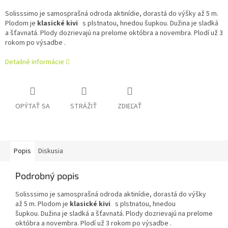
Solisssimo
je samosprašná odroda aktinídie, dorastá do výšky až 5 m.
Plodom je
klasické kivi
s plstnatou, hnedou šupkou.
Dužina je sladká
a šťavnatá.
Plody dozrievajú na prelome októbra a novembra.
Plodí už 3
rokom po výsadbe .
Detailné informácie
OPÝTAŤ SA
STRÁŽIŤ
ZDIEĽAŤ
Popis
Diskusia
Podrobný popis
Solisssimo
je samosprašná odroda aktinídie, dorastá do výšky
až 5 m. Plodom je
klasické kivi
s plstnatou, hnedou
šupkou. Dužina je sladká a šťavnatá. Plody dozrievajú na prelome
októbra a novembra. Plodí už 3 rokom po výsadbe .