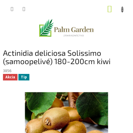
Prejsť
NÁKUP
na
obsah
KOŠÍK
Actinidia deliciosa Solissimo
(samoopelivé) 180-200cm kiwi
3856
Akcia
Tip