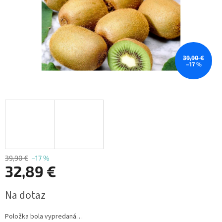
39,90 €
–17 %
39,90 €
–17 %
32,89 €
Jednotková
Na dotaz
cena:
Položka bola vypredaná…