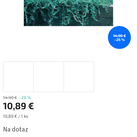
14,90 €
–26 %
14,90 €
–26 %
10,89 €
Jednotková
10,89 € / 1 ks
cena:
Na dotaz