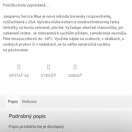
Položka bola vypredaná…
Juniperus hor.Ice Blue je nová odroda borievky rozprestretej,
vyšľachtená v USA. Vytvára nízke koberce modrostriebornej farby.
Vetvičky sú husto vetvené, ploché. Vyžaduje slnečné stanovištia, pri
zatienení redne. Je tolerantná k suchším pôdam, zamokrenie neznáša.
Plne mrazuvzdorná do -34°C. Využitie nájde na svahoch, v skalkách, u
vodných prvkov či v nádobách.Je to veľmi nenáročná rastlina
na pestovanie.
OPÝTAŤ SA
STRÁŽIŤ
ZDIEĽAŤ
Popis
Diskusia
Podrobný popis
Popis produktu nie je dostupný