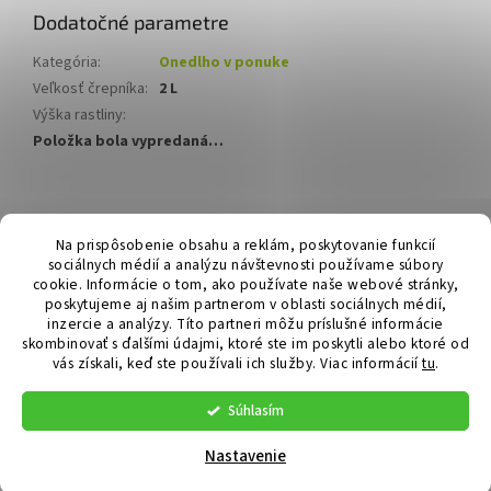
Dodatočné parametre
Kategória
:
Onedlho v ponuke
Veľkosť črepníka
:
2 L
Výška rastliny
:
Položka bola vypredaná…
Z
á
Hurmikaki.com
Na prispôsobenie obsahu a reklám, poskytovanie funkcií
p
sociálnych médií a analýzu návštevnosti používame súbory
ä
cookie. Informácie o tom, ako používate naše webové stránky,
t
poskytujeme aj našim partnerom v oblasti sociálnych médií,
i
inzercie a analýzy. Títo partneri môžu príslušné informácie
skombinovať s ďalšími údajmi, ktoré ste im poskytli alebo ktoré od
e
vás získali, keď ste používali ich služby.
Viac informácií
tu
.
Vytvoril Shoptet
Súhlasím
Copyright 2026
Hurmikaki.com
. Všetky práva vyhradené.
Nastavenie