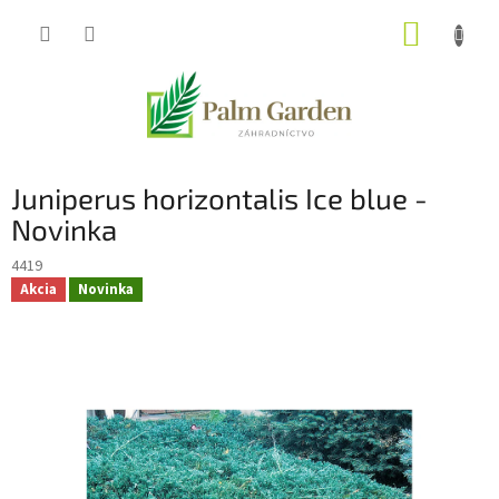
Prejsť
NÁKUP
na
obsah
KOŠÍK
Juniperus horizontalis Ice blue -
Novinka
4419
Akcia
Novinka