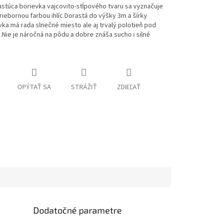
stúca borievka vajcovito-stĺpového tvaru sa vyznačuje
iebornou farbou ihlíc.Dorastá do výšky 3m a šírky
ka má rada slnečné miesto ale aj trvalý polotieň pod
Nie je náročná na pôdu a dobre znáša sucho i silné
OPÝTAŤ SA
STRÁŽIŤ
ZDIEĽAŤ
Dodatočné parametre