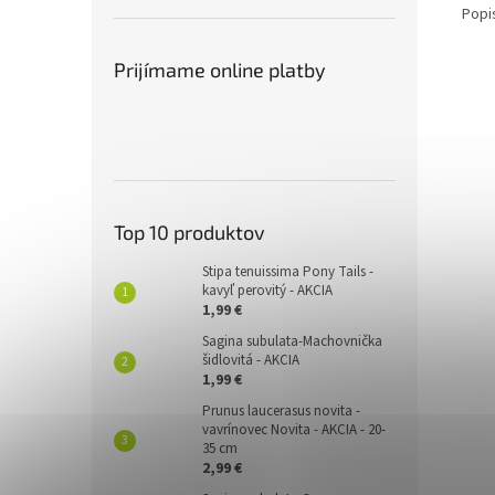
Popi
Prijímame online platby
Top 10 produktov
Stipa tenuissima Pony Tails -
kavyľ perovitý - AKCIA
1,99 €
Sagina subulata-Machovnička
šidlovitá - AKCIA
1,99 €
Prunus laucerasus novita -
vavrínovec Novita - AKCIA - 20-
35 cm
2,99 €