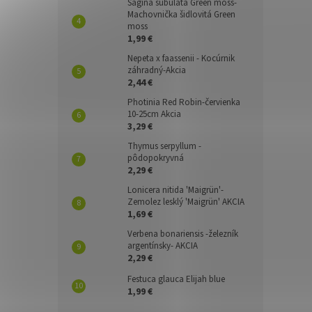
Sagina subulata Green moss-
Machovnička šidlovitá Green
moss
1,99 €
Nepeta x faassenii - Kocúrnik
záhradný-Akcia
2,44 €
Photinia Red Robin-červienka
10-25cm Akcia
3,29 €
Thymus serpyllum -
pôdopokryvná
2,29 €
Lonicera nitida 'Maigrün'-
Zemolez lesklý 'Maigrün' AKCIA
1,69 €
Verbena bonariensis -železník
argentínsky- AKCIA
2,29 €
Festuca glauca Elijah blue
1,99 €