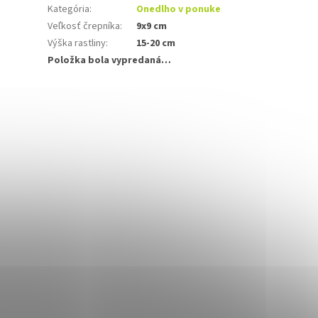
Kategória
:
Onedlho v ponuke
Veľkosť črepníka
:
9x9 cm
Výška rastliny
:
15-20 cm
Položka bola vypredaná…