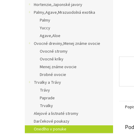
Hortenzie,Japonské javory
Palmy,Agave,Mrazuodolná exotika
Palmy
Yuccy
Agave,Aloe
Ovocné dreviny,Menej známe ovocie
Ovocné stromy
Ovocné kríky
Menej známe ovocie
Drobné ovocie
Trvalky a Trávy
Trávy
Paprade
Trvalky
Popi
Alejové a listnaté stromy
Darčekové poukazy
Pod
Onedlho v ponuke