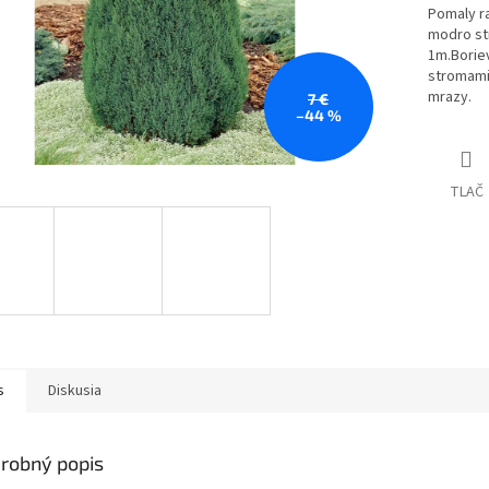
Pomaly ra
modro str
1m.Boriev
stromami.
mrazy.
7 €
–44 %
TLAČ
s
Diskusia
robný popis