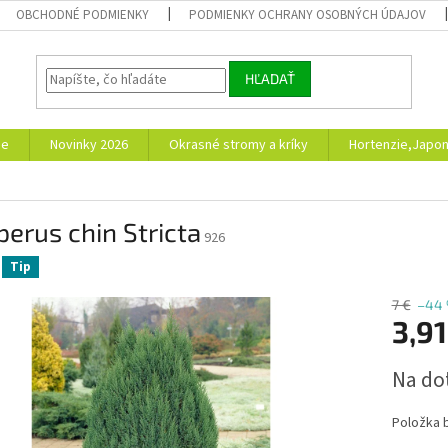
OBCHODNÉ PODMIENKY
PODMIENKY OCHRANY OSOBNÝCH ÚDAJOV
HĽADAŤ
ie
Novinky 2026
Okrasné stromy a kríky
Hortenzie,Japon
perus chin Stricta
926
Tip
7 €
–44
3,91
Jednotk
Na do
cena:
Položka 