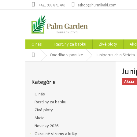
Prejsť
+421 908 871 445
eshop@hurmikaki.com
na
obsah
O nás
Rastliny za babku
Živé ploty
Akc
Domov
Onedlho v ponuke
Juniperus chin Stricta
B
Juni
o
Preskočiť
č
Kategórie
kategórie
Akcia
n
ý
O nás
p
Rastliny za babku
a
Živé ploty
n
e
Akcie
l
Novinky 2026
Okrasné stromy a kríky