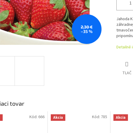
Jahoda K
záhradnej
2,30 €
tmavočer
–35 %
pripomína
Detailné 
TLAČ
iaci tovar
Kód:
666
Kód:
785
a
Akcia
Akcia