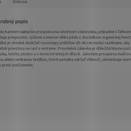
četnými listami a bielymi
múčnatke
s
Diskusia
.Aromatická a sladučká
jahoda.
robný popis
da Karmen najlepšie prospieva na slnečnom stanovisku, prípadne v ľahkom 
duje priepustnú, výživnú a mierne vlhkú pôdu s dostatkom organickej hmoty
dbe je vhodné dodržať rozostupy približne 30–40 cm medzi rastlinami, aby 
tok priestoru na rast a vetranie. Pravidelná zálievka je dôležitá hlavne po
nutia, tvorby plodov a v horúcich letných dňoch. Jahodám prospieva mulčov
ou alebo netkanou textíliou, ktoré pomáha udržať vlhkosť, obmedzuje burin
y pred znečistením.