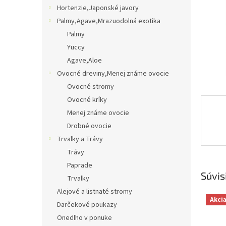
Hortenzie,Japonské javory
Palmy,Agave,Mrazuodolná exotika
Palmy
Yuccy
Agave,Aloe
Ovocné dreviny,Menej známe ovocie
Ovocné stromy
Ovocné kríky
Menej známe ovocie
Drobné ovocie
Trvalky a Trávy
Trávy
Paprade
Súvis
Trvalky
Alejové a listnaté stromy
Akci
Darčekové poukazy
Onedlho v ponuke