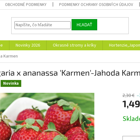
OBCHODNÉ PODMIENKY
PODMIENKY OCHRANY OSOBNÝCH ÚDAJOV
HĽADAŤ
ie
Novinky 2026
Okrasné stromy a kríky
Hortenzie,Japon
da Karmen
garia x ananassa 'Karmen'-Jahoda Kar
Novinka
2,30 €
–
1,49
Jednotk
Skla
cena: