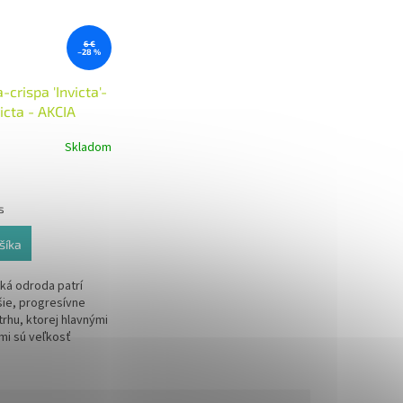
6 €
–28 %
-crispa 'Invicta'-
icta - AKCIA
Skladom
s
šíka
cká odroda patrí
ie, progresívne
rhu, ktorej hlavnými
i sú veľkosť
dnoduchý zber, veľmi
dnosť a plná
 voči americkej