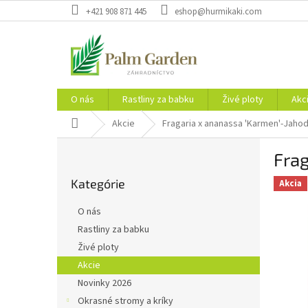
Prejsť
+421 908 871 445
eshop@hurmikaki.com
na
obsah
O nás
Rastliny za babku
Živé ploty
Akc
Domov
Akcie
Fragaria x ananassa 'Karmen'-Jaho
B
Fra
o
Preskočiť
č
Kategórie
kategórie
Akcia
n
ý
O nás
p
Rastliny za babku
a
Živé ploty
n
e
Akcie
l
Novinky 2026
Okrasné stromy a kríky