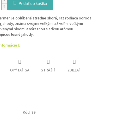
Pridať do košíka
armen je obľúbená stredne skorá, raz rodiaca odroda
 jahody, známa svojimi veľkými až veľmi veľkými
venými plodmi a výraznou sladkou arómou
júcou lesné jahody.
informácie
OPÝTAŤ SA
STRÁŽIŤ
ZDIEĽAŤ
Kód:
89