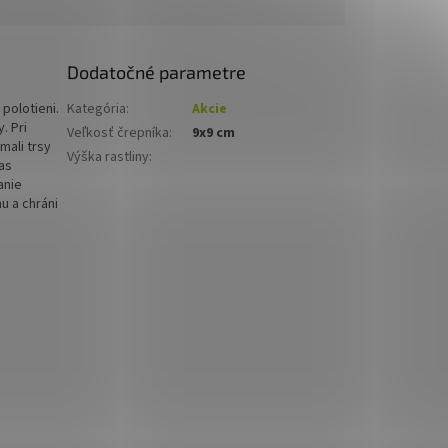
Dodatočné parametre
polotieni.
Kategória
:
Akcie
. Pri
Veľkosť črepníka
:
9x9 cm
mali trsy
Výška rastliny
:
čas
anie
u a chráni