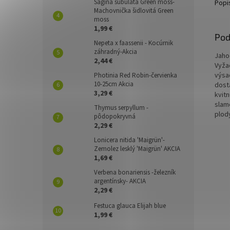
trojpo
Sagina subulata Green moss-
Popi
kvetmi
Machovnička šidlovitá Green
moss
lesná 
1,99 €
Pod
Nepeta x faassenii - Kocúrnik
záhradný-Akcia
Jaho
2,44 €
Vyža
výsa
Photinia Red Robin-červienka
10-25cm Akcia
dosta
3,29 €
kvit
slam
Thymus serpyllum -
plod
pôdopokryvná
2,29 €
Lonicera nitida 'Maigrün'-
Zemolez lesklý 'Maigrün' AKCIA
1,69 €
Verbena bonariensis -železník
argentínsky- AKCIA
2,29 €
Festuca glauca Elijah blue
1,99 €