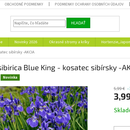
OBCHODNÉ PODMIENKY
PODMIENKY OCHRANY OSOBNÝCH ÚDAJOV
HĽADAŤ
ie
Novinky 2026
Okrasné stromy a kríky
Hortenzie,Japon
osatec sibírsky -AKCIA
 sibirica Blue King - kosatec sibírsky -A
Novinka
5,99 €
–
3,9
Jednotk
Skla
cena: