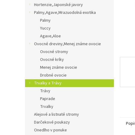
Hortenzie,Japonské javory
Palmy,Agave,Mrazuodolná exotika
Palmy
Yuccy
Agave,Aloe
Ovocné dreviny,Menej známe ovocie
Ovocné stromy
Ovocné kríky
Menej známe ovocie
Drobné ovocie
Trvalky a Trávy
Trávy
Paprade
Trvalky
Alejové a listnaté stromy
Darčekové poukazy
Popi
Onedlho v ponuke