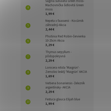
Sagina subulata Green moss-
Machovnička šidlovitá Green
moss
1,99 €
Nepeta x faassenii - Kocúrnik
záhradný-Akcia
2,44 €
Photinia Red Robin-červienka
10-25cm Akcia
3,29 €
Thymus serpyllum -
pôdopokryvná
2,29 €
Lonicera nitida 'Maigrün'-
Zemolez lesklý 'Maigrün' AKCIA
1,69 €
Verbena bonariensis -železník
argentínsky- AKCIA
2,29 €
Festuca glauca Elijah blue
1,99 €