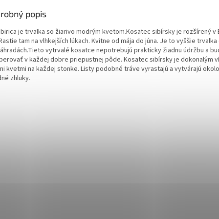
robný popis
sibirica je trvalka so žiarivo modrým kvetom.Kosatec sibírsky je rozšírený v
 Rastie tam na vlhkejších lúkach. Kvitne od mája do júna. Je to vyššie trvalk
 záhradách.Tieto vytrvalé kosatce nepotrebujú prakticky žiadnu údržbu a bu
perovať v každej dobre priepustnej pôde. Kosatec sibírsky je dokonalým v
imi kvetmi na každej stonke. Listy podobné tráve vyrastajú a vytvárajú okol
dné zhluky.