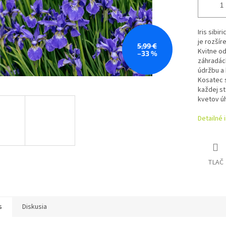
Iris sibi
je rozšír
5,99 €
Kvitne od
–33 %
záhradách
údržbu a
Kosatec s
každej st
kvetov úh
Detailné 
TLAČ
s
Diskusia