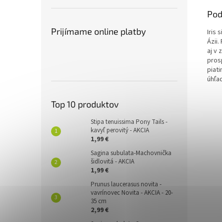
Pod
Prijímame online platby
Iris 
Ázii.
aj v
pros
piat
úhľa
Top 10 produktov
Stipa tenuissima Pony Tails -
kavyľ perovitý - AKCIA
1,99 €
Sagina subulata-Machovnička
šidlovitá - AKCIA
1,99 €
Prunus laucerasus novita -
vavrínovec Novita - AKCIA - 20-
35 cm
2,99 €