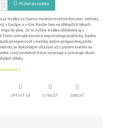
Pridať do košíka
rica je trvalka so žiarivo modrým kvetom.Kosatec sibírsky
ený v Európe a v Ázii. Rastie tam na vlhkejších lúkach.
 mája do júna. Je to vyššie trvalka obľúbená aj v
.Tieto vytrvalé kosatce nepotrebujú prakticky žiadnu
 budú prosperovať v každej dobre priepustnej pôde.
ibírsky je dokonalým víťazom až s piatimi kvetmi na
onke. Listy podobné tráve vyrastajú a vytvárajú okolo
ľadné zhluky.
informácie
OPÝTAŤ SA
STRÁŽIŤ
ZDIEĽAŤ