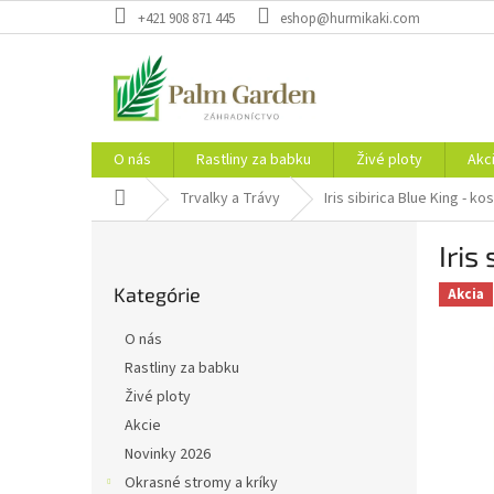
Prejsť
+421 908 871 445
eshop@hurmikaki.com
na
obsah
O nás
Rastliny za babku
Živé ploty
Akc
Domov
Trvalky a Trávy
Iris sibirica Blue King - k
B
Iris
o
Preskočiť
č
Kategórie
kategórie
Akcia
n
ý
O nás
p
Rastliny za babku
a
Živé ploty
n
e
Akcie
l
Novinky 2026
Okrasné stromy a kríky