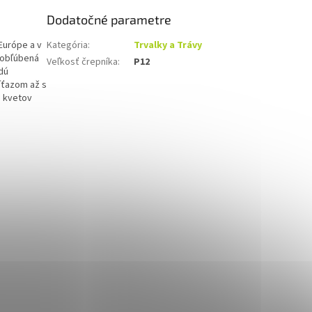
Dodatočné parametre
 Európe a v
Kategória
:
Trvalky a Trávy
a obľúbená
Veľkosť črepníka
:
P12
dú
íťazom až s
o kvetov