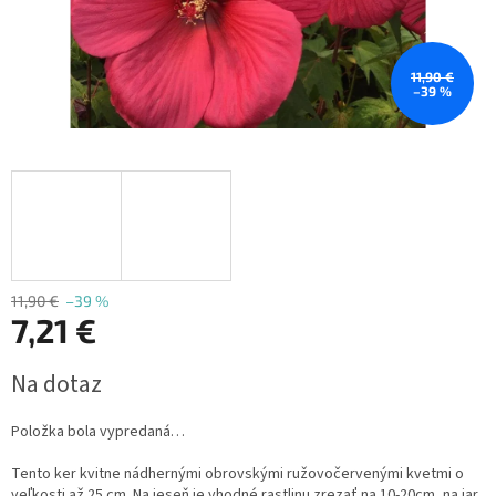
11,90 €
–39 %
11,90 €
–39 %
7,21 €
Jednotková
Na dotaz
cena:
Položka bola vypredaná…
Tento ker kvitne nádhernými obrovskými ružovočervenými kvetmi o
veľkosti až 25 cm.
Na jeseň je vhodné rastlinu zrezať na 10-20cm, na jar