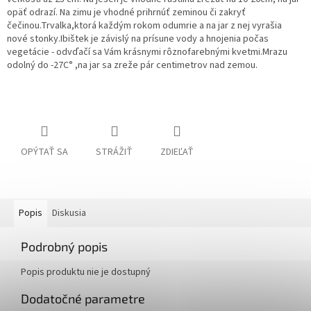
opäť odrazí.
Na zimu je vhodné prihrnúť zeminou či zakryť
čečinou.
Trvalka,ktorá každým rokom odumrie a na jar z nej vyrašia
nové stonky.Ibištek je závislý na prísune vody a hnojenia počas
vegetácie - odvďačí sa Vám krásnymi rôznofarebnými kvetmi.Mrazu
odolný do -27C° ,na jar sa zreže pár centimetrov nad zemou.
OPÝTAŤ SA
STRÁŽIŤ
ZDIEĽAŤ
Popis
Diskusia
Podrobný popis
Popis produktu nie je dostupný
Dodatočné parametre