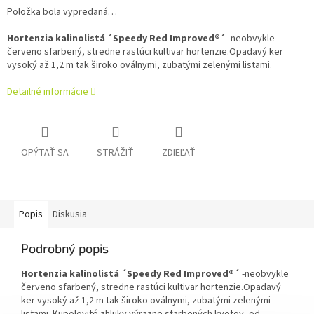
Položka bola vypredaná…
Hortenzia kalinolistá ´Speedy Red Improved®´
-neobvykle
červeno sfarbený, stredne rastúci kultivar hortenzie.Opadavý ker
vysoký až 1,2 m tak široko oválnymi, zubatými zelenými listami.
Detailné informácie
OPÝTAŤ SA
STRÁŽIŤ
ZDIEĽAŤ
Popis
Diskusia
Podrobný popis
Hortenzia kalinolistá ´Speedy Red Improved®´
-neobvykle
červeno sfarbený, stredne rastúci kultivar hortenzie.Opadavý
ker vysoký až 1,2 m tak široko oválnymi, zubatými zelenými