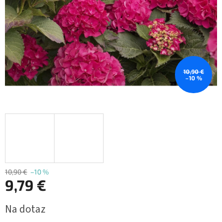
10,90 €
–10 %
10,90 €
–10 %
9,79 €
Jednotková
Na dotaz
cena: