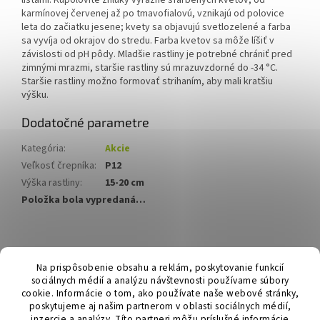
listami. Kupolovité zhluky výrazne sfarbených kvetov, od
karmínovej červenej až po tmavofialovú, vznikajú od polovice
leta do začiatku jesene; kvety sa objavujú svetlozelené a farba
sa vyvíja od okrajov do stredu. Farba kvetov sa môže líšiť v
závislosti od pH pôdy. Mladšie rastliny je potrebné chrániť pred
zimnými mrazmi, staršie rastliny sú mrazuvzdorné do -34 °C.
Staršie rastliny možno formovať strihaním, aby mali kratšiu
výšku.
Dodatočné parametre
Kategória
:
Akcie
Veľkosť črepníka
:
P12
Výška rastliny
:
15-20 cm
Položka bola vypredaná…
Z
á
Hurmikaki.com
Na prispôsobenie obsahu a reklám, poskytovanie funkcií
p
sociálnych médií a analýzu návštevnosti používame súbory
ä
cookie. Informácie o tom, ako používate naše webové stránky,
t
poskytujeme aj našim partnerom v oblasti sociálnych médií,
inzercie a analýzy. Títo partneri môžu príslušné informácie