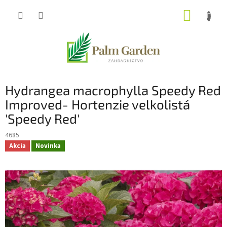
Prejsť
NÁKUP
na
obsah
KOŠÍK
Hydrangea macrophylla Speedy Red
Improved- Hortenzie velkolistá
'Speedy Red'
4685
Akcia
Novinka