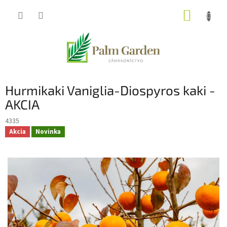
Prejsť
NÁKUP
na
obsah
KOŠÍK
Hurmikaki Vaniglia-Diospyros kaki -
AKCIA
4335
Akcia
Novinka