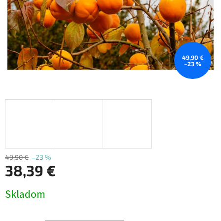
49,90 €
–23 %
49,90 €
–23 %
38,39 €
Jednotková
Skladom
cena: