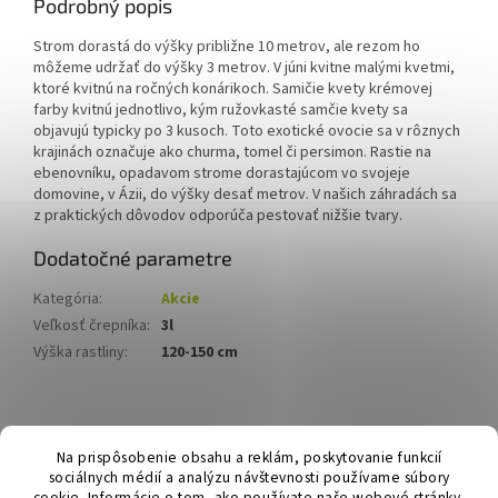
Podrobný popis
Strom dorastá do výšky približne 10 metrov, ale rezom ho
môžeme udržať do výšky 3 metrov.
V júni kvitne malými kvetmi,
ktoré kvitnú na ročných konárikoch. Samičie kvety krémovej
farby kvitnú jednotlivo, kým ružovkasté samčie kvety sa
objavujú typicky po 3 kusoch.
Toto exotické ovocie sa v rôznych
krajinách označuje ako churma, tomel či persimon. Rastie na
ebenovníku, opadavom strome dorastajúcom vo svojeje
domovine, v Ázii, do výšky desať metrov. V našich záhradách sa
z praktických dôvodov odporúča pestovať nižšie tvary.
Dodatočné parametre
Kategória
:
Akcie
Veľkosť črepníka
:
3l
Výška rastliny
:
120-150 cm
Z
á
Hurmikaki.com
Na prispôsobenie obsahu a reklám, poskytovanie funkcií
p
sociálnych médií a analýzu návštevnosti používame súbory
ä
cookie. Informácie o tom, ako používate naše webové stránky,