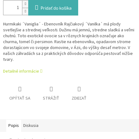
Pridať do košíka
Hurmikaki ´Vaniglia´ - Ebenovník Rajčiakový ´Vanilka´ má plody
svetlejšie a strednej veľkosti. Dužinu má jemnú, stredne sladkú a veľmi
chutnú.
Toto exotické ovocie sa v rôznych krajinách označuje ako
churma, tomel či persimon. Rastie na ebenovníku, opadavom strome
dorastajúcom vo svojeje domovine, v Ázii, do výšky desať metrov. V
našich záhradách sa z praktických dôvodov odporúča pestovať nižšie
tvary.
Detailné informácie
OPÝTAŤ SA
STRÁŽIŤ
ZDIEĽAŤ
Popis
Diskusia