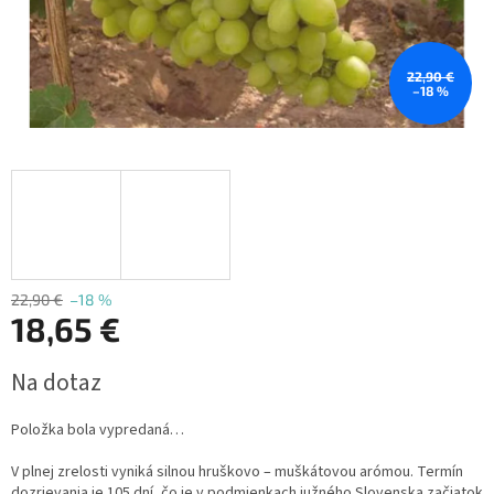
22,90 €
–18 %
22,90 €
–18 %
18,65 €
Jednotková
Na dotaz
cena:
Položka bola vypredaná…
V plnej zrelosti vyniká silnou hruškovo – muškátovou arómou. Termín
dozrievania je 105 dní, čo je v podmienkach južného Slovenska začiatok