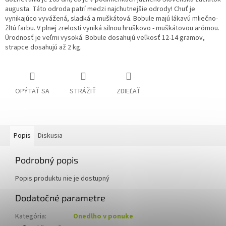
augusta. Táto odroda patrí medzi najchutnejšie odrody! Chuť je
vynikajúco vyvážená, sladká a muškátová. Bobule majú lákavú mliečno-
žltú farbu. V plnej zrelosti vyniká silnou hruškovo - muškátovou arómou.
Úrodnosť je veľmi vysoká. Bobule dosahujú veľkosť 12-14 gramov,
strapce dosahujú až 2 kg.
OPÝTAŤ SA
STRÁŽIŤ
ZDIEĽAŤ
Popis
Diskusia
Podrobný popis
Popis produktu nie je dostupný
Dodatočné parametre
Kategória
:
Onedlho v ponuke