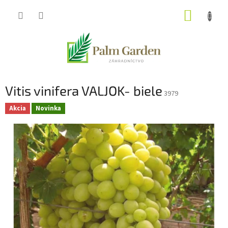
Prejsť
NÁKUP
na
obsah
KOŠÍK
Vitis vinifera VALJOK- biele
3979
Akcia
Novinka