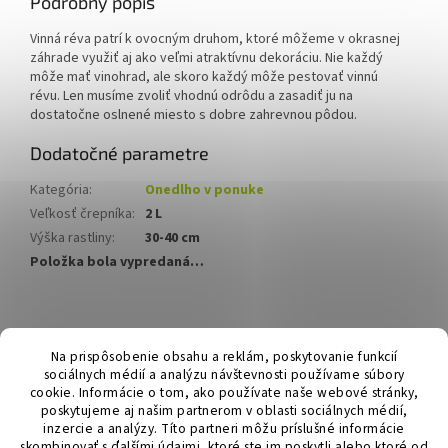
Podrobný popis
Vinná réva patrí k ovocným druhom, ktoré môžeme v okrasnej
záhrade využiť aj ako veľmi atraktívnu dekoráciu.
Nie každý
môže mať vinohrad, ale skoro každý môže pestovať vinnú
révu.
Le
n musíme zvoliť vhodnú odrôdu a zasadiť ju na
dostatočne oslnené miesto s dobre zahrevnou pôdou.
Dodatočné parametre
Kategória
:
Onedlho v ponuke
Veľkosť črepníka
:
2 L
Výška rastliny
:
30-40 cm
Položka bola vypredaná…
Z
á
Hurmikaki.com
Na prispôsobenie obsahu a reklám, poskytovanie funkcií
p
sociálnych médií a analýzu návštevnosti používame súbory
ä
cookie. Informácie o tom, ako používate naše webové stránky,
t
poskytujeme aj našim partnerom v oblasti sociálnych médií,
i
inzercie a analýzy. Títo partneri môžu príslušné informácie
skombinovať s ďalšími údajmi, ktoré ste im poskytli alebo ktoré od