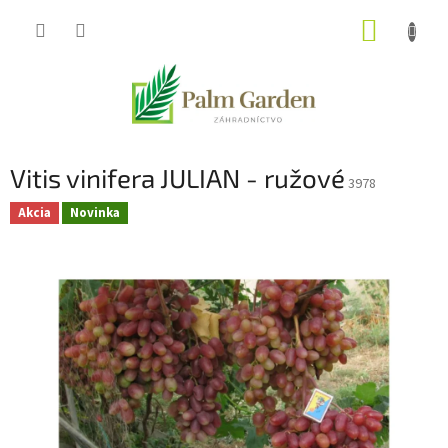
Prejsť
NÁKUP
na
obsah
KOŠÍK
Vitis vinifera JULIAN - ružové
3978
Akcia
Novinka