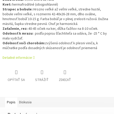
Kvet:
hermafroditné (obojpohlavné)
Strapec a bobule:
Hrozno veľké až veľmi veľké, stredne husté,
bobule veľmi veľké, s rozmermi 42-40х26-28 mm, dlho oválne,
hmotnosť bobúľ 10-15 g. Farba bobúľ je v plnej zrelosti ružová.
Dužina
mäsitá, šupka stredne pevná.
Chuť je harmonická.
Zaťaženie, rez:
40-45 očiek na ker, dĺžka ťažňov na 8-10 očiek.
Odolnosť k mrazu:
podľa popisu šľachtiteľa sa udáva, že -25 ° C by
mala vydržať.
Odolnosť voči chorobám:
zvýšená odolnosť k plesni viniča, k
múčnatke podľa dosadných skúseností je odolnosť priemerná
Detailné informácie
OPÝTAŤ SA
STRÁŽIŤ
ZDIEĽAŤ
Popis
Diskusia