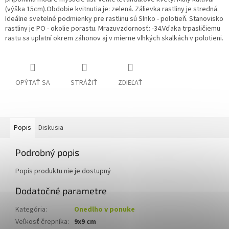
(výška 15cm).
Obdobie kvitnutia je: zelená. Zálievka rastliny je stredná.
Ideálne svetelné podmienky pre rastlinu sú Slnko - polotieň. Stanovisko
rastliny je PO - okolie porastu. Mrazuvzdornosť: -34.
Vďaka trpasličiemu
rastu sa uplatní okrem záhonov aj v mierne vlhkých skalkách v polotieni.
OPÝTAŤ SA
STRÁŽIŤ
ZDIEĽAŤ
Popis
Diskusia
Podrobný popis
Popis produktu nie je dostupný
Dodatočné parametre
Kategória
:
Onedlho v ponuke
Veľkosť črepníka
:
9x9 cm