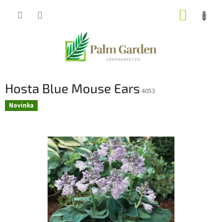
Prejsť
NÁKUP
na
obsah
KOŠÍK
Hosta Blue Mouse Ears
4053
Novinka