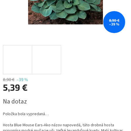
8,90 €
–39 %
8,90 €
–39 %
5,39 €
Jednotková
Na dotaz
cena:
Položka bola vypredaná…
Hosta Blue Mouse Ears-Ako názov napovedá, táto drobná hosta
pripomína modré myšacie uši. Veľké levanduľové kvety. Malý kultivar