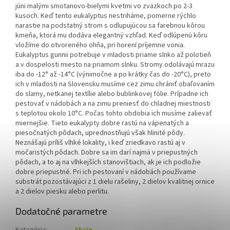
júni malými smotanovo-bielymi kvetmi vo zväzkoch po 2-3
kusoch. Keď tento eukalyptus nestriháme, pomerne rýchlo
narastie na podstatný strom s odlupujúcou sa farebnou kôrou
kmeňa, ktorá mu dodáva elegantný vzhľad. Keď odlúpenú kôru
vložíme do otvoreného ohňa, pri horení príjemne vonia.
Eukalyptus gunnii potrebuje v mladosti priame slnko až polotieň
a v dospelosti miesto na priamom slnku.
Stromy odolávajú mrazu
iba do -12° až -14°C (výnimočne a po krátky čas do -20°C), preto
ich v mladosti na Slovensku musíme cez zimu chrániť obaľovaním
do slamy, netkanej textílie alebo bublinkovej fólie. Prípadne ich
pestovať v nádobách a na zimu preniesť do chladnej miestnosti
s teplotou okolo 10°C. Počas tohto obdobia ich musíme zalievať
miernejšie.
Tieto eukalypty dobre rastú na vápenatých a
piesočnatých pôdach, uprednostňujú však hlinité pôdy.
Neznášajú príliš vlhké lokality, i keď zriedkavo rastú aj v
močaristých pôdach. Dobre sa im darí najmä v priepustných
pôdach, a to aj na vlhkejších stanovištiach, ak je ich podložie
dobre priepustné. Pri ich pestovaní v nádobách používame
substrát pozostávajúci z 1 dielu rašeliny, 2 dielov kvalitnej ornice
a 2 dielov piesku alebo perlitu.
Dodatočné parametre