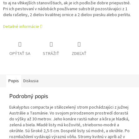
to aj na vlhkejších stanovištiach, ak je ich podložie dobre priepustné.
Pri ich pestovaní v nádobách používame substrát pozostávajúci z 1
dielu rašeliny, 2 dielov kvalitnej ornice a 2 dielov piesku alebo perlitu.
Detailné informácie
OPÝTAŤ SA
STRÁŽIŤ
ZDIEĽAŤ
Popis
Diskusia
Podrobný popis
Eukalyptus compacta je stálozelený strom pochádzajúci z južnej
Austrálie a Tasmánie. Vo svojom prirodzenom prostredí dorastá
do výšky až 30 metrov. Jeho konáre rastú nahor a kôra je hladká,
zelená a biela. Mladé listy má kožovité, strieborno-modré a
okrúhle. Sú široké 2,5-5 cm. Dospelé listy sú modré, a okrúhle.
Po
rozmliaždení vydávajú výraznú vôňu. Stromy kvitnú v apríli až v