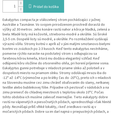
Pridať do košíka
Eukalyptus compacta je stálozelený strom pochádzajúci z južnej
Austrálie a Tasmánie. Vo svojom prirodzenom prostredí dorastá do
výšky až 30 metrov. Jeho konáre rastú nahor a kôra je hladká, zelená a
biela. Mladé listy má kožovité, strieborno-modré a okrúhle. Sú široké
2,5-5 cm. Dospelé listy sú modré, a okrúhle.
Po rozmliaždení vydávajú
výraznú vôňu. Stromy kvitnú v apríli až v júni malými smotanovo-bielymi
kvetmi vo zväzkoch po 2-3 kusoch. Keď tento eukalyptus nestriháme,
pomerne rýchlo narastie na podstatný strom s odlupujúcou sa
farebnou kôrou kmeňa, ktorá mu dodáva elegantný vzhľad. Keď
odlúpenú kôru vložíme do otvoreného ohňa, pri horení príjemne vonia.
Eukalyptus gunnii potrebuje v mladosti priame slnko až polotieň a v
dospelosti miesto na priamom slnku.
Stromy odolávajú mrazu iba do
-12° až -14°C (výnimočne a po krátky čas do -20°C), preto ich v mladosti
na Slovensku musíme cez zimu chrániť obaľovaním do slamy, netkanej
textílie alebo bublinkovej fólie. Prípadne ich pestovať v nádobách a na
zimu preniesť do chladnej miestnosti s teplotou okolo 10°C. Počas
tohto obdobia ich musíme zalievať miernejšie.
Tieto eukalypty dobre
rastú na vápenatých a piesočnatých pôdach, uprednostňujú však hlinité
pôdy. Neznášajú príliš vlhké lokality, i keď zriedkavo rastú aj v
močaristých pôdach. Dobre sa im darí najmä v priepustných pôdach, a