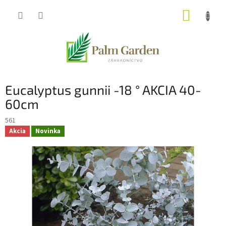
Prejsť
NÁKUP
na
obsah
KOŠÍK
Eucalyptus gunnii -18 ° AKCIA 40-
60cm
561
Akcia
Novinka