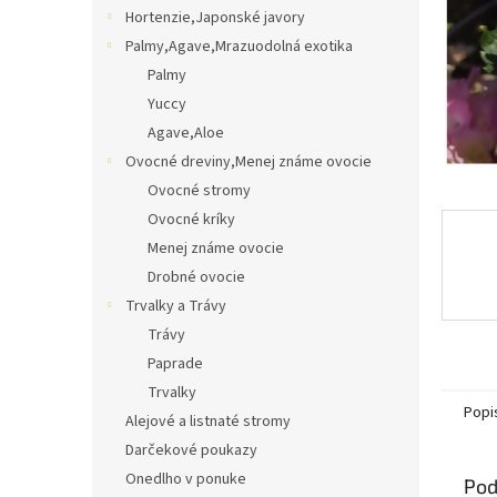
Hortenzie,Japonské javory
Palmy,Agave,Mrazuodolná exotika
Palmy
Yuccy
Agave,Aloe
Ovocné dreviny,Menej známe ovocie
Ovocné stromy
Ovocné kríky
Menej známe ovocie
Drobné ovocie
Trvalky a Trávy
Trávy
Paprade
Trvalky
Popi
Alejové a listnaté stromy
Darčekové poukazy
Onedlho v ponuke
Pod