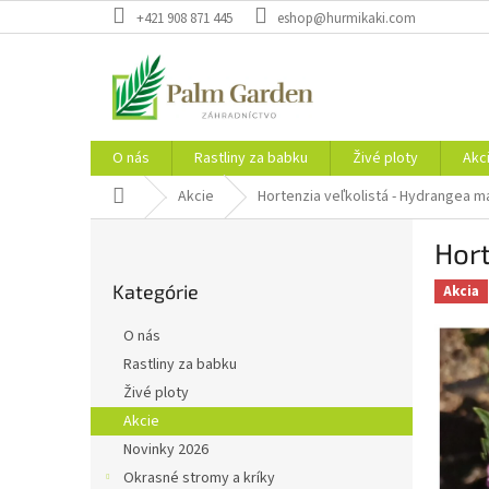
Prejsť
+421 908 871 445
eshop@hurmikaki.com
na
obsah
O nás
Rastliny za babku
Živé ploty
Akc
Domov
Akcie
Hortenzia veľkolistá - Hydrangea ma
B
Hort
o
Preskočiť
č
Kategórie
kategórie
Akcia
n
ý
O nás
p
Rastliny za babku
a
Živé ploty
n
e
Akcie
l
Novinky 2026
Okrasné stromy a kríky