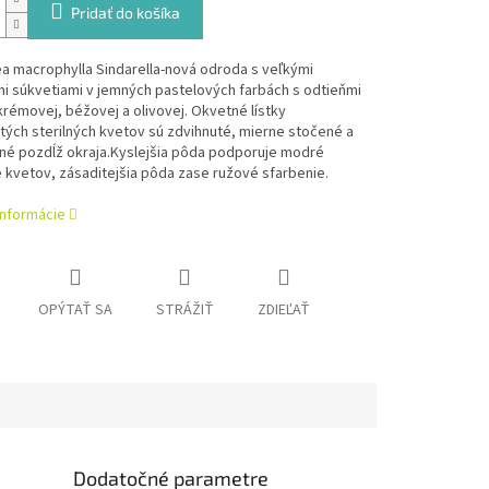
Pridať do košíka
a macrophylla Sindarella-nová odroda s veľkými
i súkvetiami v jemných pastelových farbách s odtieňmi
krémovej, béžovej a olivovej. Okvetné lístky
tých sterilných kvetov sú zdvihnuté, mierne stočené a
né pozdĺž okraja.Kyslejšia pôda podporuje modré
 kvetov, zásaditejšia pôda zase ružové sfarbenie.
informácie
OPÝTAŤ SA
STRÁŽIŤ
ZDIEĽAŤ
Dodatočné parametre