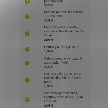
pôdopokryvná
2,29 €
Photinia Red Robin-červienka
10-25cm Akcia
3,29 €
Prunus laucerasus novita -
vavrínovec Novita - AKCIA - 20-
35 cm
2,99 €
Festuca glauca Elijah blue
1,99 €
Verbena bonariensis -železník
argentínsky- AKCIA
2,29 €
Sagina subulata Green moss-
Machovnička šidlovitá Green
moss
1,99 €
Cupressocyparis leylandii-
Cyprusovec leylandský - 20-40
cm AKCIA
2,99 €