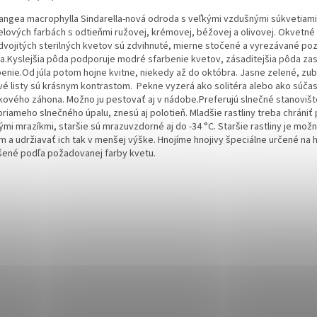
angea macrophylla Sindarella-nová odroda s veľkými vzdušnými súkvetiami
elových farbách s odtieňmi ružovej, krémovej, béžovej a olivovej. Okvetné 
dvojitých sterilných kvetov sú zdvihnuté, mierne stočené a vyrezávané po
ja.Kyslejšia pôda podporuje modré sfarbenie kvetov, zásaditejšia pôda za
benie.Od júla potom hojne kvitne, niekedy až do októbra. Jasne zelené, zub
vé listy sú krásnym kontrastom. Pekne vyzerá ako solitéra alebo ako súča
lkového záhona. Možno ju pestovať aj v nádobe.Preferujú slnečné stanovišt
riameho slnečného úpalu, znesú aj polotieň. Mladšie rastliny treba chrániť
ými mrazíkmi, staršie sú mrazuvzdorné aj do -34 °C. Staršie rastliny je mož
m a udržiavať ich tak v menšej výške. Hnojíme hnojivy špeciálne určené na 
íšené podľa požadovanej farby kvetu.