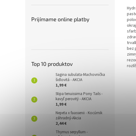
Hydr
past
Prijímame online platby
polo
okra
sfar
zdra
trva
bez p
zimn
rezo
Top 10 produktov
rozl
Sagina subulata-Machovnička
šidlovitá - AKCIA
1,99 €
Stipa tenuissima Pony Tails -
kavyľ perovitý - AKCIA
1,99 €
Nepeta x faassenii - Kocúrnik
záhradný-Akcia
2,44 €
Thymus serpyllum -