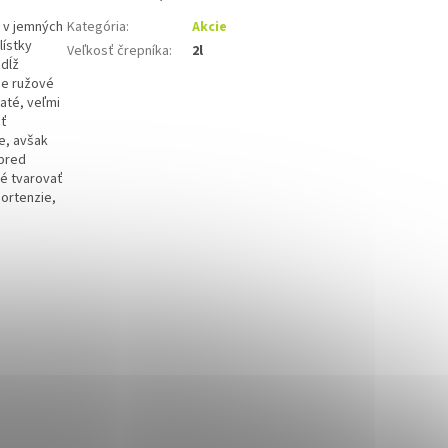
 v jemných
Kategória
:
Akcie
lístky
Veľkosť črepníka
:
2l
zdĺž
se ružové
até, veľmi
sť
e, avšak
 pred
né tvarovať
hortenzie,