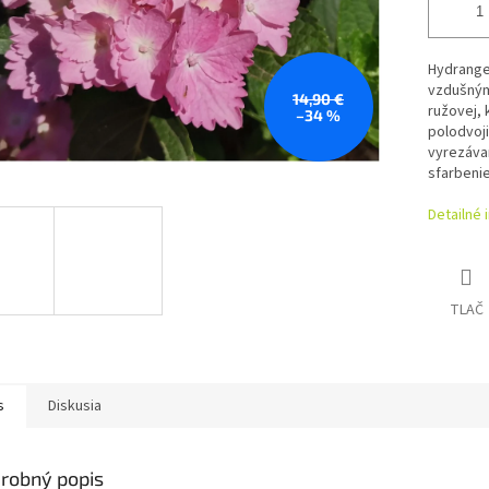
Hydrange
vzdušným
14,90 €
ružovej, 
–34 %
polodvoji
vyrezáva
sfarbenie
Detailné 
TLAČ
s
Diskusia
robný popis