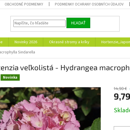
OBCHODNÉ PODMIENKY
PODMIENKY OCHRANY OSOBNÝCH ÚDAJOV
HĽADAŤ
ie
Novinky 2026
Okrasné stromy a kríky
Hortenzie,Japon
crophylla Sindarella
enzia veľkolistá - Hydrangea macrophy
Novinka
14,90 €
9,79
Jednotk
Skla
cena: