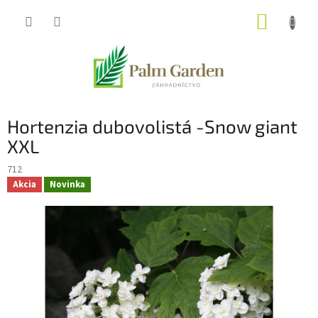
Prejsť
NÁKUP
na
obsah
KOŠÍK
Hortenzia dubovolistá -Snow giant
XXL
712
Akcia
Novinka