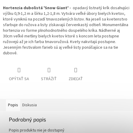
Hortenzia dubolistá 'Snow Giant' -
opadavý listnatý krík dosahujúci
výšku 0,9-1,2 m a šírku 1,2-1,8 m. Vytvára veľké úbory bielych kvetov,
ktoré vyniknú na pozadí tmavozelených listov. Na jeseň sa kvetenstvo
sfarbuje do ružova a listy získavajú červenkastý odtieň.
Monumentálna
hortenzia vo forme plnohodnotného dospelého kríka. Nádherné aj
30cm veľké metliny bielych kvetov ktoré s koncom leta postupne
ružovejú až je ich farba tmavoružová. Kvety nakvitajú postupne.
Jesenným festivalom farieb sú aj veľké listy ponášajúce sa na tie
dubové.
OPÝTAŤ SA
STRÁŽIŤ
ZDIEĽAŤ
Popis
Diskusia
Podrobný popis
Popis produktu nie je dostupný