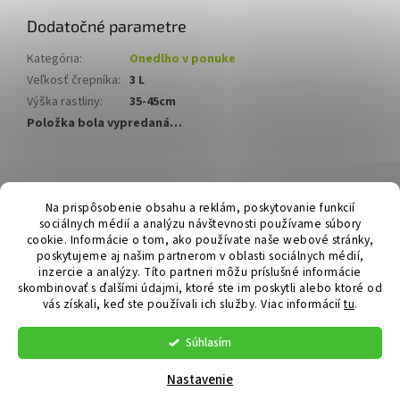
Dodatočné parametre
Kategória
:
Onedlho v ponuke
Veľkosť črepníka
:
3 L
Výška rastliny
:
35-45cm
Položka bola vypredaná…
Z
á
Hurmikaki.com
Na prispôsobenie obsahu a reklám, poskytovanie funkcií
p
sociálnych médií a analýzu návštevnosti používame súbory
ä
cookie. Informácie o tom, ako používate naše webové stránky,
t
poskytujeme aj našim partnerom v oblasti sociálnych médií,
i
inzercie a analýzy. Títo partneri môžu príslušné informácie
skombinovať s ďalšími údajmi, ktoré ste im poskytli alebo ktoré od
e
vás získali, keď ste používali ich služby.
Viac informácií
tu
.
Vytvoril Shoptet
Súhlasím
Copyright 2026
Hurmikaki.com
. Všetky práva vyhradené.
Nastavenie