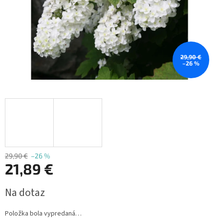
29,90 €
–26 %
29,90 €
–26 %
21,89 €
Jednotková
Na dotaz
cena:
Položka bola vypredaná…