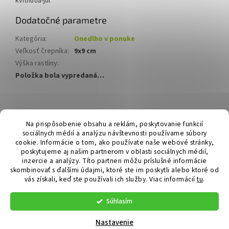
kvitnutia-
júl
Dodatočné parametre
Kategória
:
Onedlho v ponuke
Veľkosť črepníka
:
9x9 cm
Výška rastliny
:
Položka bola vypredaná…
Z
á
Hurmikaki.com
Na prispôsobenie obsahu a reklám, poskytovanie funkcií
p
sociálnych médií a analýzu návštevnosti používame súbory
ä
cookie. Informácie o tom, ako používate naše webové stránky,
t
poskytujeme aj našim partnerom v oblasti sociálnych médií,
i
inzercie a analýzy. Títo partneri môžu príslušné informácie
skombinovať s ďalšími údajmi, ktoré ste im poskytli alebo ktoré od
e
vás získali, keď ste používali ich služby.
Viac informácií
tu
.
Vytvoril Shoptet
Súhlasím
Copyright 2026
Hurmikaki.com
. Všetky práva vyhradené.
Nastavenie