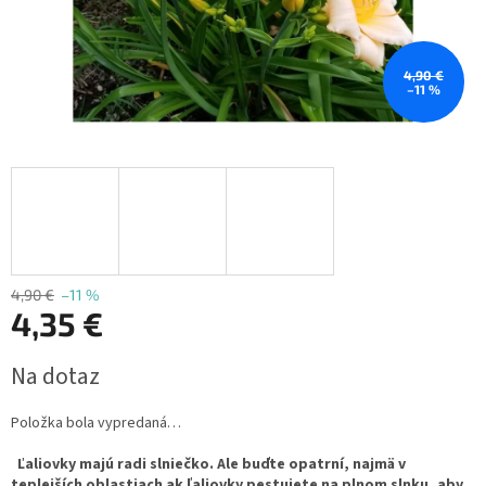
4,90 €
–11 %
4,90 €
–11 %
4,35 €
Jednotková
Na dotaz
cena:
Položka bola vypredaná…
Ľaliovky majú radi slniečko. Ale buďte opatrní, najmä v
teplejších oblastiach ak ľaliovky pestujete na plnom slnku, aby