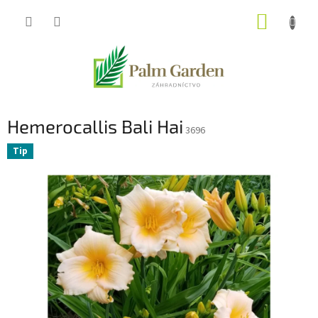
Prejsť
NÁKUP
na
obsah
KOŠÍK
Hemerocallis Bali Hai
3696
Tip