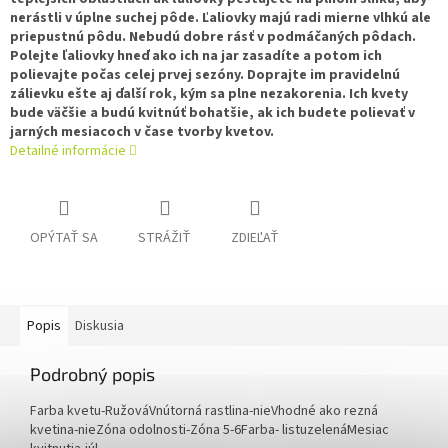
nerástli v úplne suchej pôde. Ľaliovky majú radi mierne vlhkú ale
priepustnú pôdu. Nebudú dobre rásť v podmáčaných pôdach.
Polejte ľaliovky hneď ako ich na jar zasadíte a potom ich
polievajte počas celej prvej sezóny. Doprajte im pravidelnú
zálievku ešte aj ďalší rok, kým sa plne nezakorenia. Ich kvety
bude väčšie a budú kvitnúť bohatšie, ak ich budete polievať v
jarných mesiacoch v čase tvorby kvetov.
Detailné informácie
OPÝTAŤ SA
STRÁŽIŤ
ZDIEĽAŤ
Popis
Diskusia
Podrobný popis
Farba kvetu-
Ružová
Vnútorná rastlina-
nie
Vhodné ako rezná
kvetina-
nie
Zóna odolnosti-
Zóna 5-6
Farba- listu
zelená
Mesiac