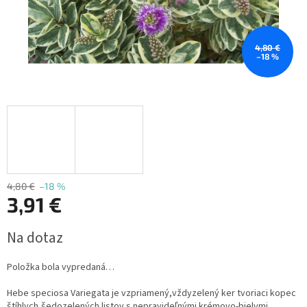
4,80 €
–18 %
4,80 €
–18 %
3,91 €
Jednotková
Na dotaz
cena:
Položka bola vypredaná…
Hebe speciosa Variegata je vzpriamený,vždyzelený ker tvoriaci kopec
štíhlych,šedozelených listov s nepravideľnými krémovo-bielymi