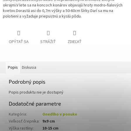
okrajmi.V lete sa na koncoch konárov objavujú hroty modro-fialových
kvetov.Dorastá asi do 0,7m výšky a 50-60cm šírky.Darí sa mu na
polotieni a vyžaduje priepustnú a kyslú pôdu.
OPÝTAŤ SA
STRÁŽIŤ
ZDIEĽAŤ
Popis
Diskusia
Podrobný popis
Popis produktu nie je dostupný
Dodatočné parametre
Kategória
:
Onedlho v ponuke
Veľkosť črepníka
:
9x9 cm
Výška rastliny
:
10-15 cm