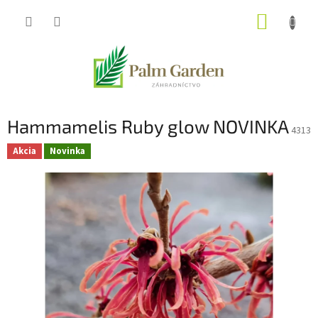
Prejsť
NÁKUP
na
obsah
KOŠÍK
Hammamelis Ruby glow NOVINKA
4313
Akcia
Novinka