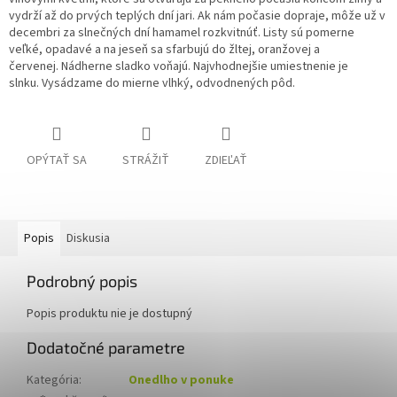
vydrží až do prvých teplých dní jari.
Ak nám počasie dopraje, môže už v
decembri za slnečných dní hamamel rozkvitnúť.
Listy sú pomerne
veľké, opadavé a na jeseň sa sfarbujú do žltej, oranžovej a
červenej. Nádherne sladko voňajú.
Najvhodnejšie umiestnenie je
slnku.
Vysádzame do mierne vlhký, odvodnených pôd.
OPÝTAŤ SA
STRÁŽIŤ
ZDIEĽAŤ
Popis
Diskusia
Podrobný popis
Popis produktu nie je dostupný
Dodatočné parametre
Kategória
:
Onedlho v ponuke