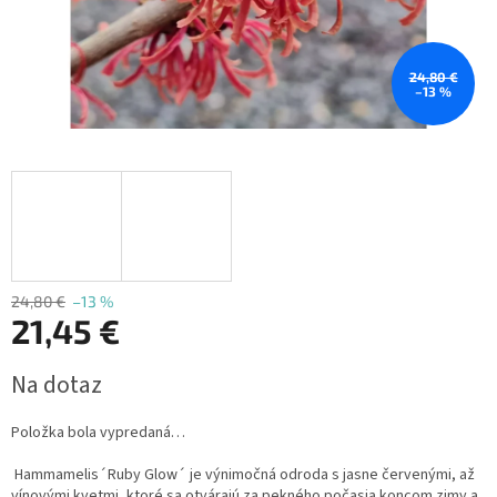
24,80 €
–13 %
24,80 €
–13 %
21,45 €
Jednotková
Na dotaz
cena:
Položka bola vypredaná…
Hammamelis´Ruby Glow´ je výnimočná odroda s jasne červenými, až
vínovými kvetmi, ktoré sa otvárajú za pekného počasia koncom zimy a