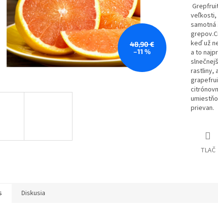
Grepfruit
veľkosti,
samotná š
grepov.Ci
keď už ne
48,90 €
–11 %
a to najp
slnečnejš
rastliny,
grapefrui
citrónovn
umiestňo
prievan.
TLAČ
s
Diskusia