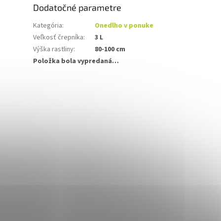
Dodatočné parametre
Kategória
:
Onedlho v ponuke
Veľkosť črepníka
:
3 L
Výška rastliny
:
80-100 cm
Položka bola vypredaná…