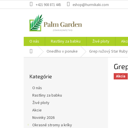
Prejsť
+421 908 871 445
eshop@hurmikaki.com
na
obsah
O nás
Rastliny za babku
Živé ploty
Akc
Domov
Onedlho v ponuke
Grep ružový Star Ruby
B
Gre
o
Preskočiť
č
Kategórie
kategórie
Akcia
n
ý
O nás
p
Rastliny za babku
a
Živé ploty
n
e
Akcie
l
Novinky 2026
Okrasné stromy a kríky