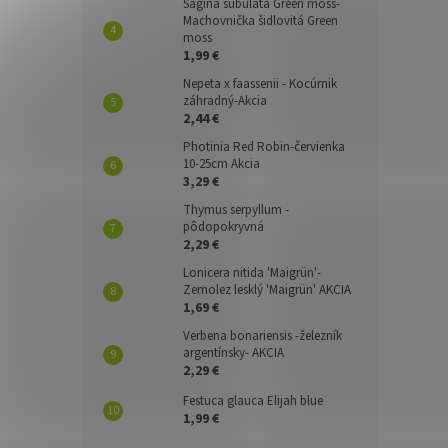
Sagina subulata Green moss-
Machovnička šidlovitá Green
moss
1,99 €
Nepeta x faassenii - Kocúrnik
záhradný-Akcia
2,44 €
Photinia Red Robin-červienka
10-25cm Akcia
3,29 €
Thymus serpyllum -
pôdopokryvná
2,29 €
Lonicera nitida 'Maigrün'-
Zemolez lesklý 'Maigrün' AKCIA
1,69 €
Verbena bonariensis -železník
argentínsky- AKCIA
2,29 €
Festuca glauca Elijah blue
1,99 €