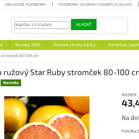
OBCHODNÉ PODMIENKY
PODMIENKY OCHRANY OSOBNÝCH ÚDAJOV
HĽADAŤ
ie
Novinky 2026
Okrasné stromy a kríky
Hortenzie,Japon
 stromček 80-100 cm
p ružový Star Ruby stromček 80-100 c
Novinka
48,90 €
43,
Jednotk
Na do
cena:
Položka 