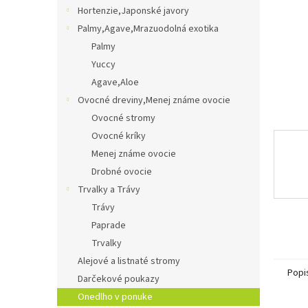
Hortenzie,Japonské javory
Palmy,Agave,Mrazuodolná exotika
Palmy
Yuccy
Agave,Aloe
Ovocné dreviny,Menej známe ovocie
Ovocné stromy
Ovocné kríky
Menej známe ovocie
Drobné ovocie
Trvalky a Trávy
Trávy
Paprade
Trvalky
Alejové a listnaté stromy
Popi
Darčekové poukazy
Onedlho v ponuke