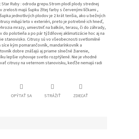
 Star Ruby : odroda grepu.Strom plodí plody strednej
 v zrelosti majú šupku žltej farby s červenými líčkami ,
upka jednotlivých plodov je 2 krát tenšia, ako u bežných
trusy milujú leto v exteriéri, preto je potrebné ich hneď,
hrozia mrazy, umiestniť na balkón, terasu, či do záhrady,
rv do polotieňa a po pár týždňovej aklimatizácie hoc aj na
ie stanovisko. Citrusy sú vo všeobecnosti svetlomilné
 a síce kým pomarančovník, mandarínkovník a
tovník dobre znášajú aj priame slnečné žiarenie,
íku lepšie vyhovuje svetlo rozptýlené. Nie je vhodné
vať citrusy na veternom stanovisku, keďže nemajú radi
OPÝTAŤ SA
STRÁŽIŤ
ZDIEĽAŤ