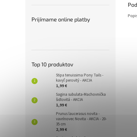
Pod
Popi
Prijímame online platby
Top 10 produktov
Stipa tenuissima Pony Tails -
kavyľ perovitý - AKCIA
1,99 €
Sagina subulata-Machovnička
šidlovitá - AKCIA
1,99 €
Prunus laucerasus novita -
vavrínovec Novita - AKCIA - 20-
35 cm
2,99 €